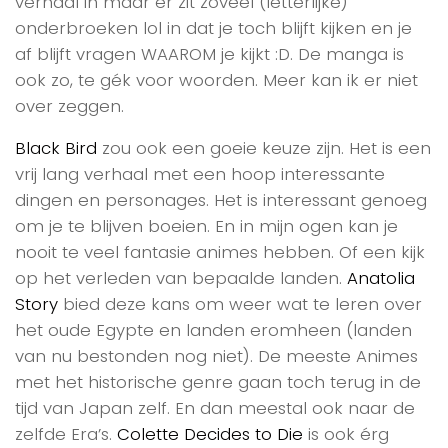
verhaal in maar er zit zóveel (letterlijke)
onderbroeken lol in dat je toch blijft kijken en je
af blijft vragen WAAROM je kijkt :D. De manga is
ook zo, te gék voor woorden. Meer kan ik er niet
over zeggen.
Black Bird
zou ook een goeie keuze zijn. Het is een
vrij lang verhaal met een hoop interessante
dingen en personages. Het is interessant genoeg
om je te blijven boeien. En in mijn ogen kan je
nooit te veel fantasie animes hebben. Of een kijk
op het verleden van bepaalde landen.
Anatolia
Story
bied deze kans om weer wat te leren over
het oude Egypte en landen eromheen (landen
van nu bestonden nog niet). De meeste Animes
met het historische genre gaan toch terug in de
tijd van Japan zelf. En dan meestal ook naar de
zelfde Era’s.
Colette Decides to Die
is ook érg