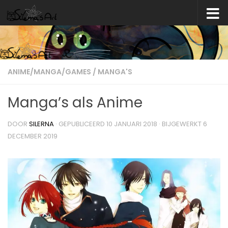
Skip to content
ANIME/MANGA/GAMES
/
MANGA'S
Manga’s als Anime
DOOR
SILERNA
· GEPUBLICEERD
10 JANUARI 2018
· BIJGEWERKT
6
DECEMBER 2019