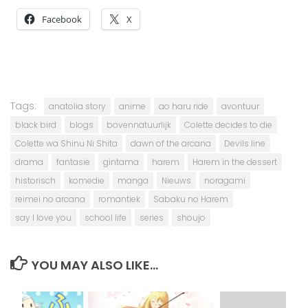
Facebook
X
Tags:
anatolia story
anime
ao haru ride
avontuur
black bird
blogs
bovennatuurlijk
Colette decides to die
Colette wa Shinu Ni Shita
dawn of the arcana
Devils line
drama
fantasie
gintama
harem
Harem in the dessert
historisch
komedie
manga
Nieuws
noragami
reimei no arcana
romantiek
Sabaku no Harem
say I love you
school life
series
shoujo
YOU MAY ALSO LIKE...