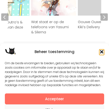
Wat staat er op de
Gouwe Ouwe Anim
ro’s/outro’s &
telefoons van Yasumi
Kiki’s Delivery Serv
cks van deze
& Silerna
Beheer toestemming
Om de beste ervaringen te bieden, gebruiken wij technologieën
zoals cookies om informatie over je apparaat op te slaan en/of te
raadplegen. Door in te stemmen met deze technologieën kunnen wij
Except where otherwise noted, the content by
©Silerna
gegevens zoals surfgedrag of unieke ID's op deze site verwerken. Als
is licensed under a
Creative Commons Attribution-
je geen toestemming geeft of uw toestemming intrekt, kan dit een
nadelige invloed hebben op bepaalde functies en mogelijkheden.
NonCommercial-ShareAlike 4.0 International
License.
Accepteer
View on Instagram