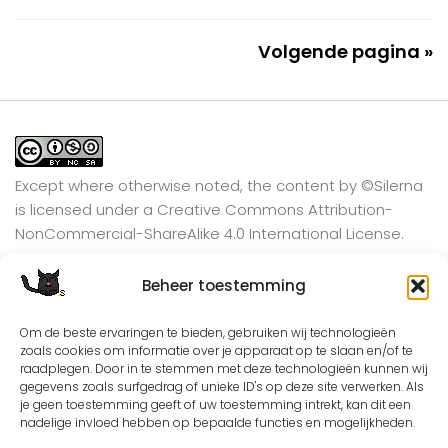
Volgende pagina »
Except where otherwise noted, the content by
©Silerna
is licensed under a
Creative Commons Attribution-
NonCommercial-ShareAlike 4.0 International
License.
Beheer toestemming
View on Instagram
Om de beste ervaringen te bieden, gebruiken wij technologieën
zoals cookies om informatie over je apparaat op te slaan en/of te
raadplegen. Door in te stemmen met deze technologieën kunnen wij
gegevens zoals surfgedrag of unieke ID's op deze site verwerken. Als
je geen toestemming geeft of uw toestemming intrekt, kan dit een
nadelige invloed hebben op bepaalde functies en mogelijkheden.