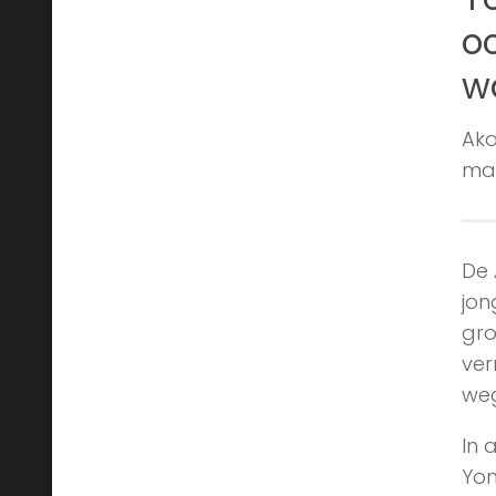
oo
w
Aka
man
De 
jon
gro
ver
we
In 
Yon