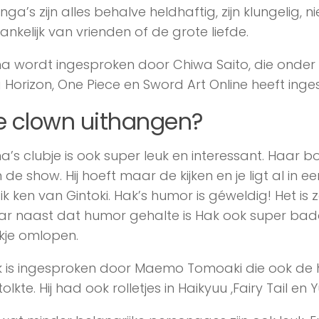
ga’s zijn alles behalve heldhaftig, zijn klungelig, nie
ankelijk van vrienden of de grote liefde.
a wordt ingesproken door Chiwa Saito, die onde
 Horizon, One Piece en Sword Art Online heeft inge
e clown uithangen?
a’s clubje is ook super leuk en interessant. Haar
 de show. Hij hoeft maar de kijken en je ligt al in e
 ik ken van Gintoki. Hak’s humor is géweldig! Het i
r naast dat humor gehalte is Hak ook super badass
kje omlopen.
 is ingesproken door Maemo Tomoaki die ook de 
tolkte. Hij had ook rolletjes in Haikyuu ,Fairy Tail en Y