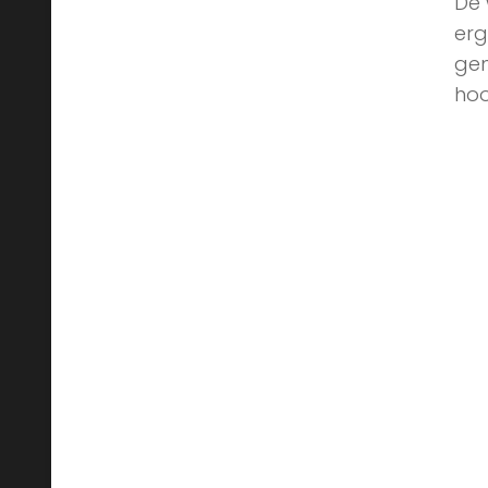
De 
erg
gen
hoo