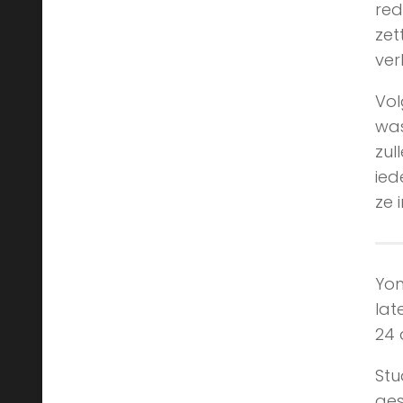
red
zet
ver
Vol
was
zul
ied
ze 
Yon
lat
24 
Stu
ges