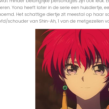
wat minder belangrijke personages zijn ook leuk. Er
eren. Yona heeft later in de serie een huisdiertje, 
oemd. Het schattige diertje zit meestal op haar s
fd/schouder van Shin-Ah, 1 van de metgezellen v