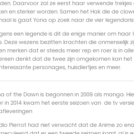
den. Daarvoor zal ze eerst haar verwende trekjes
ten en sterker worden. Samen het Hak die de clow
haal is gaat Yona op zoek naar de vier legendari
gens een legende is dit de enige manier om haar 
. Deze wezens bezitten krachten die onmenselijk zi
len merken dat er steeds meer rep en roer is in alle
ereen denkt dat de twee zijn omgekomen kan het 
interessante personages, huisdiertjes en meer.
a of the Dawn is begonnen in 2009 als manga. Hierv
er in 2014 kwam het eerste seizoen van de tv versie
afleveringen
dio Pierrot had niet verwacht dat de Anime zo en
peculeerd dat er een tweede seizoen komt, al is er 