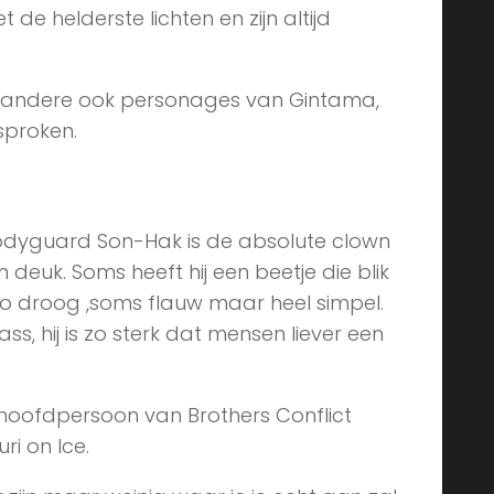
t de helderste lichten en zijn altijd
r andere ook personages van Gintama,
sproken.
 bodyguard Son-Hak is de absolute clown
en deuk. Soms heeft hij een beetje die blik
s zo droog ,soms flauw maar heel simpel.
, hij is zo sterk dat mensen liever een
hoofdpersoon van Brothers Conflict
uri on Ice.