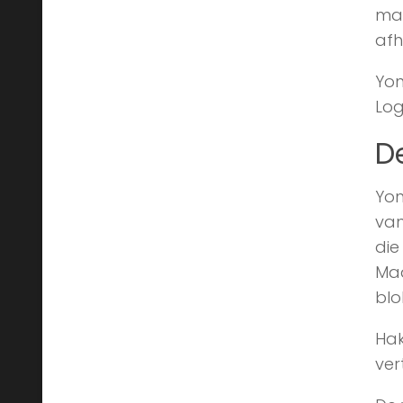
man
afh
Yon
Log
D
Yon
van
die
Maa
blo
Hak
ver