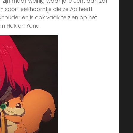
 zijn maar weinig waar je je echt aan zal
een soort eekhoorntje die ze Ao heeft
chouder en is ook vaak te zien op het
an Hak en Yona.