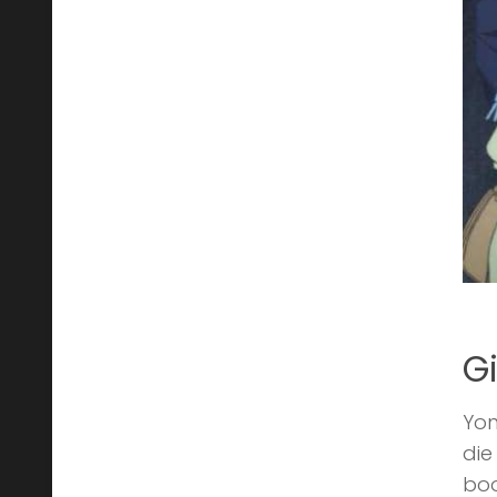
Gi
Yon
die
boo