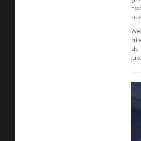
hel
zek
Wel
afl
de 
jap