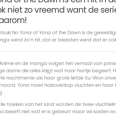
k niet zo vreemd want de serie 
aarom!
tsuki No Yona of Yona of the Dawn is de geweldi
ga werd zo’n hit, dat er besloten werd dat er oo
Anime en de manga volgen het verhaal van prinse
ge dame die alles krijgt wat haar hartje begeert. H
te nachtmerrie als haar grote liefde Su-Won onv
moord. Yona moet halsoverkop vluchten en haar
g.
alle hoeken van het land worden de twee vluchteli
a beseft niet wat er is gebeurt maar wil kosten wat