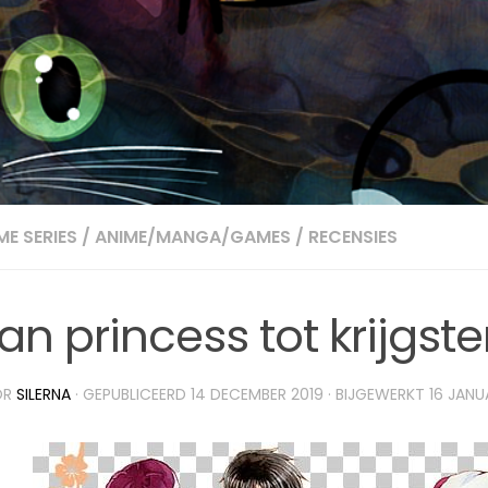
ME SERIES
/
ANIME/MANGA/GAMES
/
RECENSIES
an princess tot krijgste
OR
SILERNA
· GEPUBLICEERD
14 DECEMBER 2019
· BIJGEWERKT
16 JANU