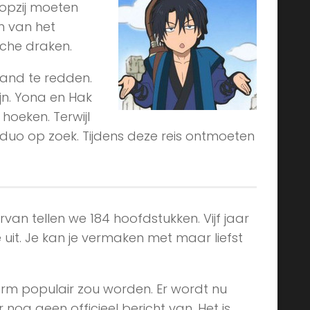
 opzij moeten
n van het
sche draken.
land te redden.
jn. Yona en Hak
 hoeken. Terwijl
duo op zoek. Tijdens deze reis ontmoeten
an tellen we 184 hoofdstukken. Vijf jaar
 uit. Je kan je vermaken met maar liefst
orm populair zou worden. Er wordt nu
nog geen officieel bericht van. Het is