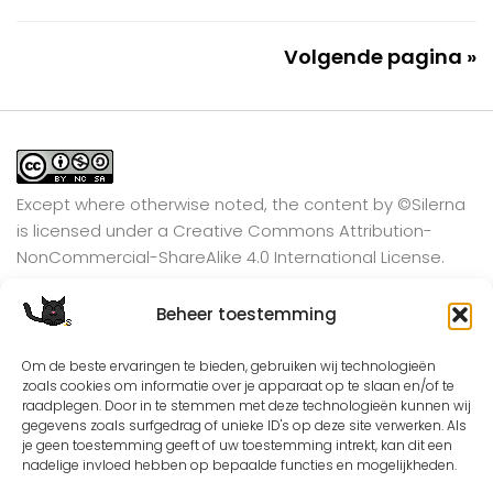
Volgende pagina »
Except where otherwise noted, the content by
©Silerna
is licensed under a
Creative Commons Attribution-
NonCommercial-ShareAlike 4.0 International
License.
Beheer toestemming
View on Instagram
Om de beste ervaringen te bieden, gebruiken wij technologieën
zoals cookies om informatie over je apparaat op te slaan en/of te
raadplegen. Door in te stemmen met deze technologieën kunnen wij
gegevens zoals surfgedrag of unieke ID's op deze site verwerken. Als
je geen toestemming geeft of uw toestemming intrekt, kan dit een
nadelige invloed hebben op bepaalde functies en mogelijkheden.