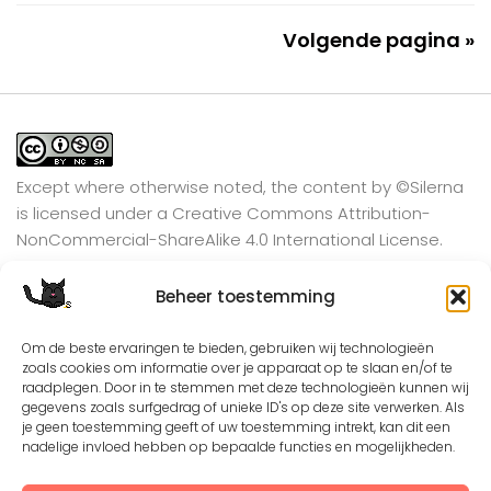
Volgende pagina »
Except where otherwise noted, the content by
©Silerna
is licensed under a
Creative Commons Attribution-
NonCommercial-ShareAlike 4.0 International
License.
Beheer toestemming
View on Instagram
Om de beste ervaringen te bieden, gebruiken wij technologieën
zoals cookies om informatie over je apparaat op te slaan en/of te
raadplegen. Door in te stemmen met deze technologieën kunnen wij
gegevens zoals surfgedrag of unieke ID's op deze site verwerken. Als
je geen toestemming geeft of uw toestemming intrekt, kan dit een
nadelige invloed hebben op bepaalde functies en mogelijkheden.