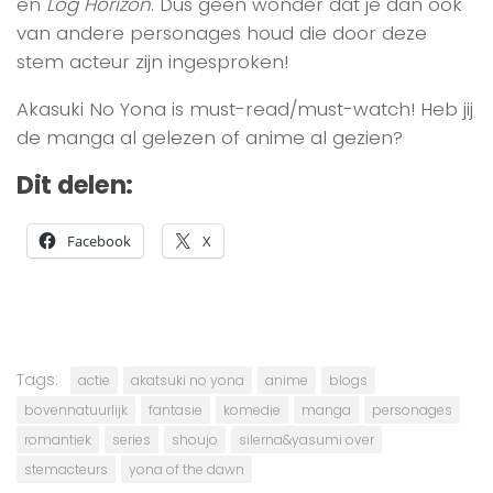
en
Log Horizon
. Dus geen wonder dat je dan ook
van andere personages houd die door deze
stem acteur zijn ingesproken!
Akasuki No Yona is must-read/must-watch! Heb jij
de manga al gelezen of anime al gezien?
Dit delen:
Facebook
X
Tags:
actie
akatsuki no yona
anime
blogs
bovennatuurlijk
fantasie
komedie
manga
personages
romantiek
series
shoujo
silerna&yasumi over
stemacteurs
yona of the dawn