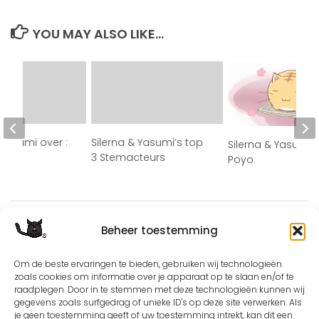
YOU MAY ALSO LIKE...
 Yasumi over :
Silerna & Yasumi’s top
Silerna & Yasumi o
3 Stemacteurs
Poyo
Beheer toestemming
Om de beste ervaringen te bieden, gebruiken wij technologieën
zoals cookies om informatie over je apparaat op te slaan en/of te
raadplegen. Door in te stemmen met deze technologieën kunnen wij
Except where otherwise noted, the content by
©Silerna
gegevens zoals surfgedrag of unieke ID's op deze site verwerken. Als
is licensed under a
Creative Commons Attribution-
je geen toestemming geeft of uw toestemming intrekt, kan dit een