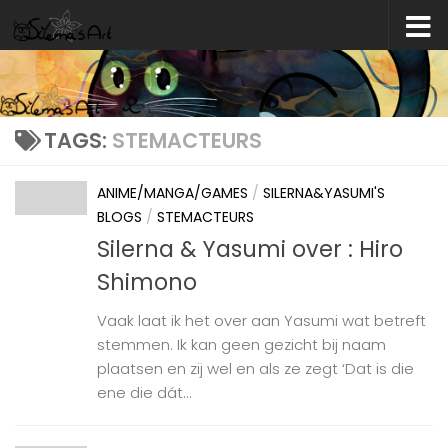
Skip to content
TAGS:
STEMACTEURS
ANIME/MANGA/GAMES
/
SILERNA&YASUMI'S
BLOGS
/
STEMACTEURS
Silerna & Yasumi over : Hiro
Shimono
Vaak laat ik het over aan Yasumi wat betreft
stemmen. Ik kan geen gezicht bij naam
plaatsen en zij wel en als ze zegt ‘Dat is die
ene die dát...