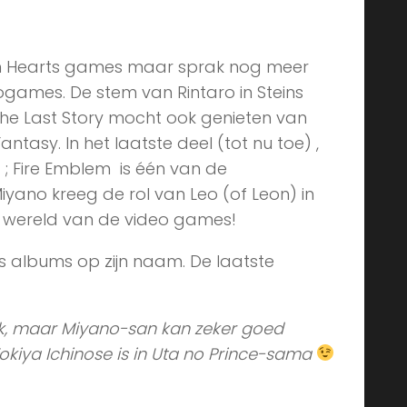
Durarara!!
kingdom hearts
light yagami
at!
stemacteurs
Uta no Prince-sama