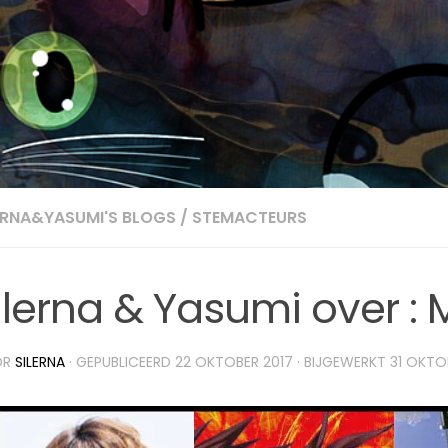
ERNA&YASUMI'S BLOGS
/
STEMACTEURS
ilerna & Yasumi over 
OR
SILERNA
· GEPUBLICEERD
22 OKTOBER 2017
· BIJGEWERKT
31 OKTO