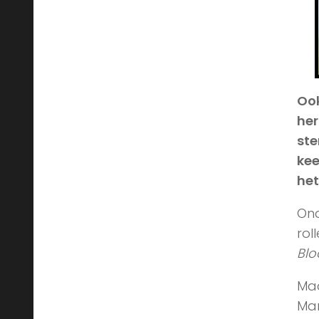
Ook
her
ste
kee
het
Ond
rol
Blo
Maa
Mam