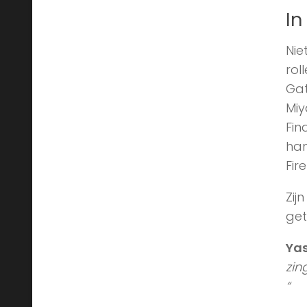
Di
Tags
Mam
vam