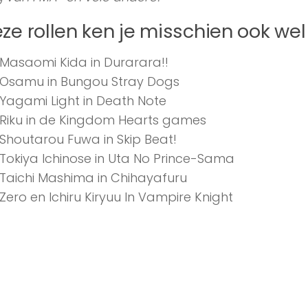
ze rollen ken je misschien ook w
Masaomi Kida in Durarara!!
Osamu in Bungou Stray Dogs
Yagami Light in Death Note
Riku in de Kingdom Hearts games
Shoutarou Fuwa in Skip Beat!
Tokiya Ichinose in Uta No Prince-Sama
Taichi Mashima in Chihayafuru
Zero en Ichiru Kiryuu In Vampire Knight
 de game wereld :
t alleen sprak hij Riku in van de geweldige Kin
len in van verschillende personages in diverse vid