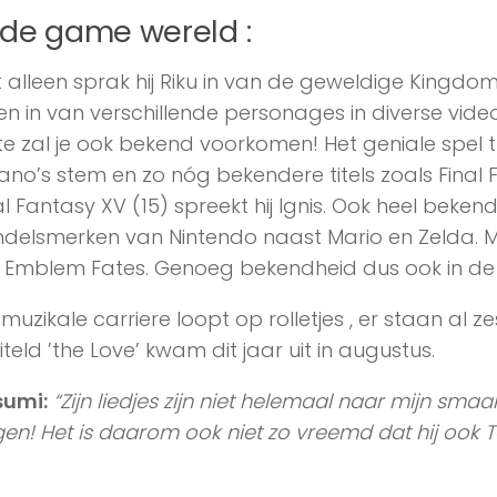
t delen:
Facebook
X
:
anime
blogs
Bungou Stray Dogs
chihayafuru
death note
oru Miyano
manga
masaomi kida
silerna&yasumi over
skip be
pire knight
yuri on ice
YOU MAY ALSO LIKE...