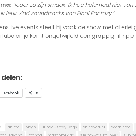
Silerna & Yasumi over :
Silerna & Yasumi over 
Elizabeth
Miyuki Sawashiro
lerna
is licensed under a