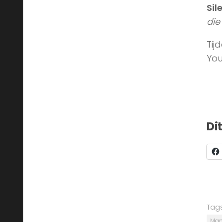
Silerna & Yasumi over :
Tsuda Kenjirou
Except where otherwise noted, the content by
©Si