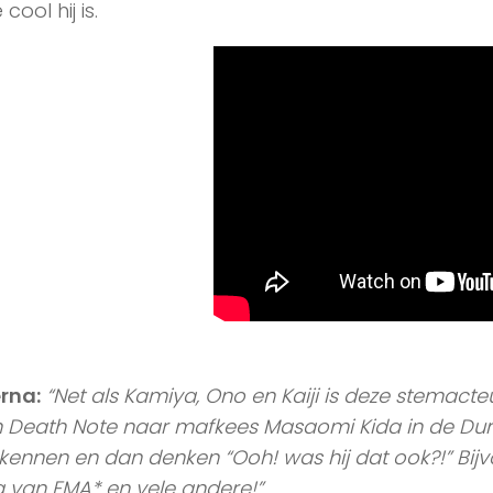
cool hij is.
erna:
“Net als Kamiya, Ono en Kaiji is deze stemacteu
 Death Note naar mafkees Masaomi Kida in de Dura
kennen en dan denken “Ooh! was hij dat ook?!” Bijvoo
g van FMA* en vele andere!”