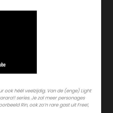
r ook héél veelzijdig. Van de (enge) Light
rara!! series. Je zal meer personages
rbeeld Rin, ook zo’n rare gast uit Free!,