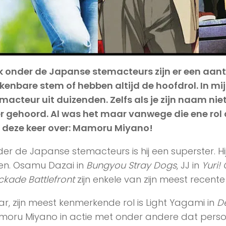
 onder de Japanse stemacteurs zijn er een aantal
kenbare stem of hebben altijd de hoofdrol. In mi
macteur uit duizenden. Zelfs als je zijn naam nie
r gehoord. Al was het maar vanwege die ene rol 
 deze keer over: Mamoru Miyano!
er de Japanse stemacteurs is hij een superster. Hij
len. Osamu Dazai in
Bungyou Stray Dogs
, JJ in
Yuri!
ckade Battlefront
zijn enkele van zijn meest recente 
r, zijn meest kenmerkende rol is Light Yagami in
D
oru Miyano in actie met onder andere dat person