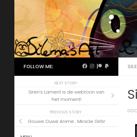
Skip to content
FOLLOW ME:
SIL
NEXT STORY
S
Siren’s Lament is de webtoon van
het moment!
DO
PREVIOUS STORY
Gouwe Ouwe Anime : Miracle Girls!