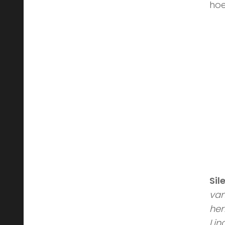
hoe 
Sil
van
her
Lin