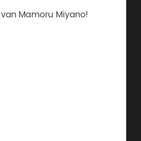
el van Mamoru Miyano!
gdom Hearts games maar sprak nog meer
eogames. De stem van Rintaro in Steins