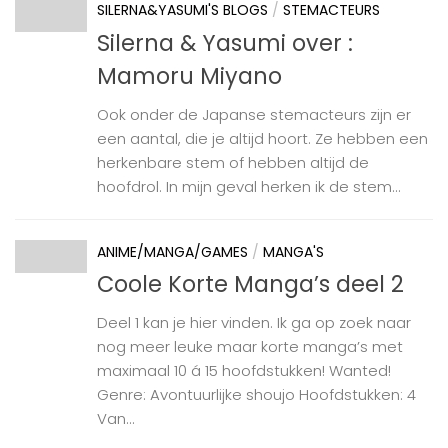
SILERNA&YASUMI'S BLOGS
/
STEMACTEURS
Silerna & Yasumi over :
Mamoru Miyano
Ook onder de Japanse stemacteurs zijn er
een aantal, die je altijd hoort. Ze hebben een
herkenbare stem of hebben altijd de
hoofdrol. In mijn geval herken ik de stem...
ANIME/MANGA/GAMES
/
MANGA'S
Coole Korte Manga’s deel 2
Deel 1 kan je hier vinden. Ik ga op zoek naar
nog meer leuke maar korte manga’s met
maximaal 10 á 15 hoofdstukken! Wanted!
Genre: Avontuurlijke shoujo Hoofdstukken: 4
Van...