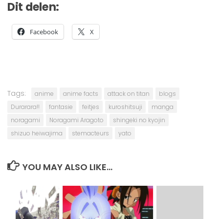
Dit delen:
Facebook
X
Tags:
anime
anime facts
attack on titan
blogs
Durarara!!
fantasie
feitjes
kuroshitsuji
manga
noragami
Noragami Aragoto
shingeki no kyojin
shizuo heiwajima
stemacteurs
yato
YOU MAY ALSO LIKE...