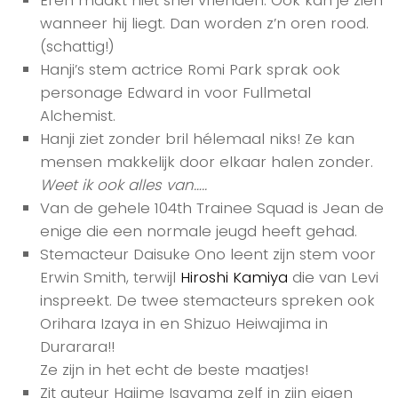
Eren maakt niet snel vrienden. Ook kan je zien
wanneer hij liegt. Dan worden z’n oren rood.
(schattig!)
Hanji’s stem actrice Romi Park sprak ook
personage Edward in voor Fullmetal
Alchemist.
Hanji ziet zonder bril hélemaal niks! Ze kan
mensen makkelijk door elkaar halen zonder.
Weet ik ook alles van…..
Van de gehele 104th Trainee Squad is Jean de
enige die een normale jeugd heeft gehad.
Stemacteur Daisuke Ono leent zijn stem voor
Erwin Smith, terwijl
Hiroshi Kamiya
die van Levi
inspreekt. De twee stemacteurs spreken ook
Orihara Izaya in en Shizuo Heiwajima in
Durarara!!
Ze zijn in het echt de beste maatjes!
Zit auteur Hajime Isayama zelf in zijn eigen