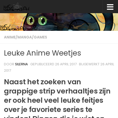
Skip to content
ANIME/MANGA/GAMES
Leuke Anime Weetjes
DOOR
SILERNA
· GEPUBLICEERD
26 APRIL 2017
· BIJGEWERKT
26 APRIL
2017
Naast het zoeken van
grappige strip verhaaltjes zijn
er ook heel veel leuke feitjes
over je favoriete series te