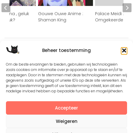
o Hana , geluk
Gouwe Ouwe Anime :
Palace Meidi : de
ongeluk?
Shaman King
Omgekeerde Were
Beheer toestemming
Om de beste ervaringen te bieden, gebruiken wij technologieën
zoals cookies om informatie over je apparaat op te slaan en/of te
raadplegen. Door in te stemmen met deze technologieën kunnen wij
Except where otherwise noted, the content by
©Silerna
gegevens zoals surfgedrag of unieke ID's op deze site verwerken. Als
is licensed under a
Creative Commons Attribution-
je geen toestemming geeft of uw toestemming intrekt, kan dit een
NonCommercial-ShareAlike 4.0 International
License.
nadelige invloed hebben op bepaalde functies en mogelijkheden.
Accepteer
View on Instagram
Weigeren