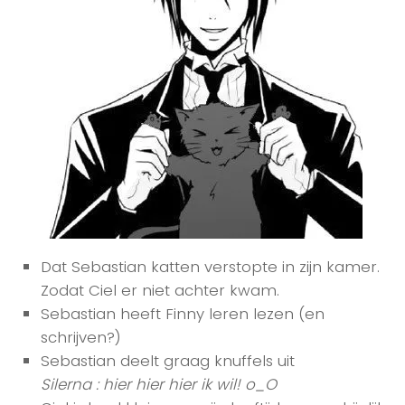
Dat Sebastian katten verstopte in zijn kamer.
Zodat Ciel er niet achter kwam.
Sebastian heeft Finny leren lezen (en
schrijven?)
Sebastian deelt graag knuffels uit
Silerna : hier hier hier ik wil! o_O