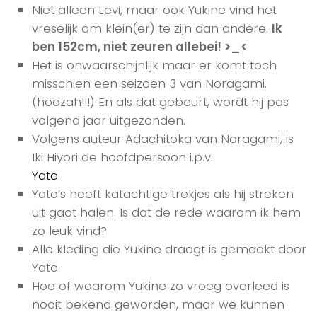
Niet alleen Levi, maar ook Yukine vind het
vreselijk om klein(er) te zijn dan andere.
Ik
ben 152cm, niet zeuren allebei! >_<
Het is onwaarschijnlijk maar er komt toch
misschien een seizoen 3 van Noragami.
(hoozah!!!) En als dat gebeurt, wordt hij pas
volgend jaar uitgezonden.
Volgens auteur Adachitoka van Noragami, is
Iki Hiyori de hoofdpersoon i.p.v.
Yato
.
Yato’s heeft katachtige trekjes als hij streken
uit gaat halen. Is dat de rede waarom ik hem
zo leuk vind?
Alle kleding die Yukine draagt is gemaakt door
Yato.
Hoe of waarom Yukine zo vroeg overleed is
nooit bekend geworden, maar we kunnen