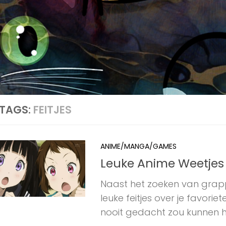
TAGS:
FEITJES
ANIME/MANGA/GAMES
Leuke Anime Weetjes
Naast het zoeken van grappig
leuke feitjes over je favoriet
nooit gedacht zou kunnen h