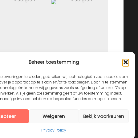
Beheer toestemming
View on Instagram
e ervaringen te bieden, gebruiken wij technologieën zoals cookies om
over je apparaat op te slaan en/of te raadplegen. Door in te stemmen
echnologieën kunnen wij gegevens zoals surfgedrag of unieke ID's op
erwerken. Als je geen toestemming geeft of uw toestemming intrekt,
n nadelige invloed hebben op bepaalde functies en mogelijkheden.
epteer
Weigeren
Bekijk voorkeuren
Privacy Policy