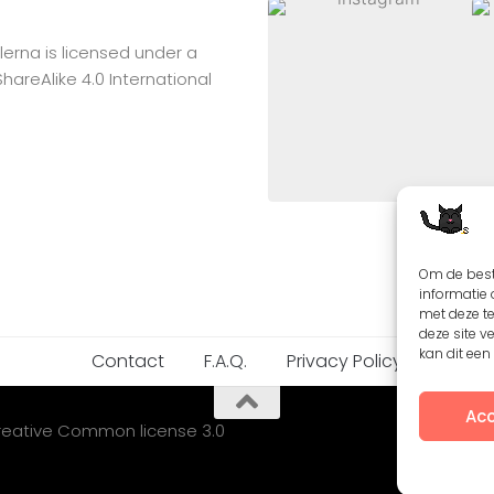
lerna
is licensed under a
reAlike 4.0 International
Om de best
informatie 
met deze t
deze site v
kan dit ee
Contact
F.A.Q.
Privacy Policy
Acc
Creative Common license 3.0