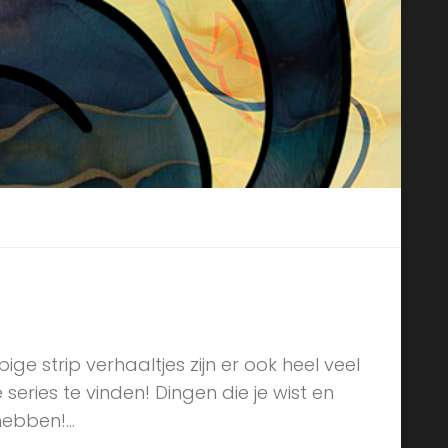
e strip verhaaltjes zijn er ook heel veel
e series te vinden! Dingen die je wist en
ebben!...