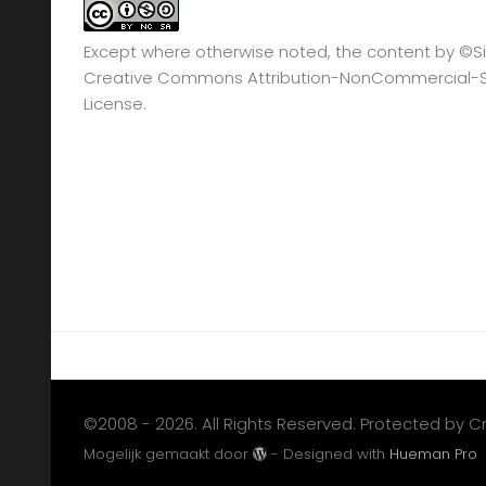
Except where otherwise noted, the content by
©Si
Creative Commons Attribution-NonCommercial-Sha
License.
©2008 - 2026. All Rights Reserved. Protected by 
Mogelijk gemaakt door
- Designed with
Hueman Pro