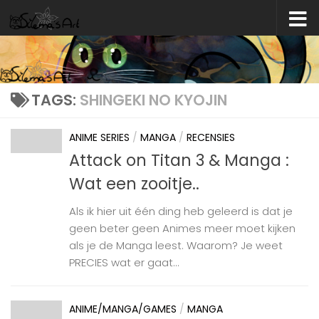
Skip to content
TAGS:
SHINGEKI NO KYOJIN
ANIME SERIES
/
MANGA
/
RECENSIES
Attack on Titan 3 & Manga :
Wat een zooitje..
Als ik hier uit één ding heb geleerd is dat je
geen beter geen Animes meer moet kijken
als je de Manga leest. Waarom? Je weet
PRECIES wat er gaat...
ANIME/MANGA/GAMES
/
MANGA