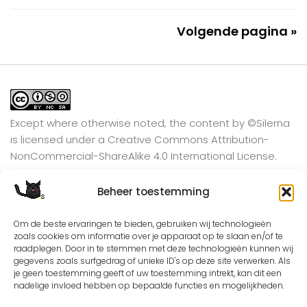
Volgende pagina »
Except where otherwise noted, the content by
©Silerna
is licensed under a
Creative Commons Attribution-
NonCommercial-ShareAlike 4.0 International
License.
Beheer toestemming
View on Instagram
Om de beste ervaringen te bieden, gebruiken wij technologieën
zoals cookies om informatie over je apparaat op te slaan en/of te
raadplegen. Door in te stemmen met deze technologieën kunnen wij
gegevens zoals surfgedrag of unieke ID's op deze site verwerken. Als
je geen toestemming geeft of uw toestemming intrekt, kan dit een
nadelige invloed hebben op bepaalde functies en mogelijkheden.