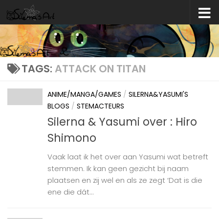
Skip to content
TAGS:
ATTACK ON TITAN
ANIME/MANGA/GAMES
/
SILERNA&YASUMI'S
BLOGS
/
STEMACTEURS
Silerna & Yasumi over : Hiro
Shimono
Vaak laat ik het over aan Yasumi wat betreft
stemmen. Ik kan geen gezicht bij naam
plaatsen en zij wel en als ze zegt ‘Dat is die
ene die dát...