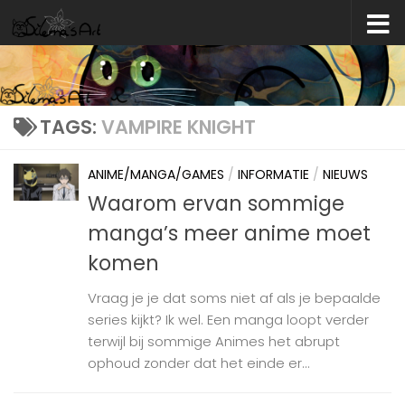
Skip to content
TAGS:
VAMPIRE KNIGHT
ANIME/MANGA/GAMES
/
INFORMATIE
/
NIEUWS
Waarom ervan sommige
manga’s meer anime moet
komen
Vraag je je dat soms niet af als je bepaalde
series kijkt? Ik wel. Een manga loopt verder
terwijl bij sommige Animes het abrupt
ophoud zonder dat het einde er...