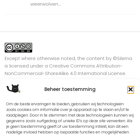
weerwolven...
Except where otherwise noted, the content by
©Silerna
is licensed under a
Creative Commons Attribution-
NonCommercial-ShareAlike 4.0 International
License.
Beheer toestemming
View on Instagram
Om de beste ervaringen te bieden, gebruiken wij technologieën
zoals cookies om informatie over je apparaat op te slaan en/of te
raadplegen. Door in te stemmen met deze technologieën kunnen wij
gegevens zoals surfgedrag of unieke ID's op deze site verwerken. Als
je geen toestemming geeft of uw toestemming intrekt, kan dit een
nadelige invloed hebben op bepaalde functies en mogelijkheden.