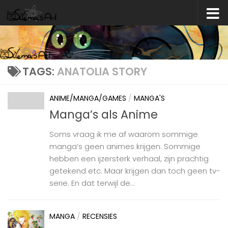
Skip to content
TAGS:
ANATOLIA STORY
ANIME/MANGA/GAMES
/
MANGA'S
Manga’s als Anime
Soms vraag ik me af waarom sommige
manga’s geen animes krijgen. Sommige
hebben een ijzersterk verhaal, zijn prachtig
getekend etc. Maar krijgen dan toch geen tv-
serie. En dat terwijl de...
MANGA
/
RECENSIES