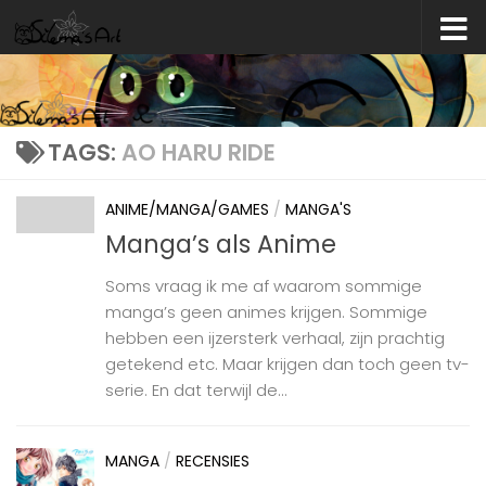
Skip to content
TAGS:
AO HARU RIDE
ANIME/MANGA/GAMES
/
MANGA'S
Manga’s als Anime
Soms vraag ik me af waarom sommige
manga’s geen animes krijgen. Sommige
hebben een ijzersterk verhaal, zijn prachtig
getekend etc. Maar krijgen dan toch geen tv-
serie. En dat terwijl de...
MANGA
/
RECENSIES