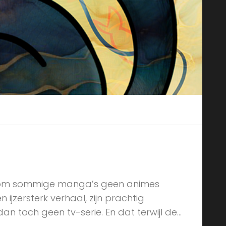
rom sommige manga’s geen animes
ijzersterk verhaal, zijn prachtig
n toch geen tv-serie. En dat terwijl de...