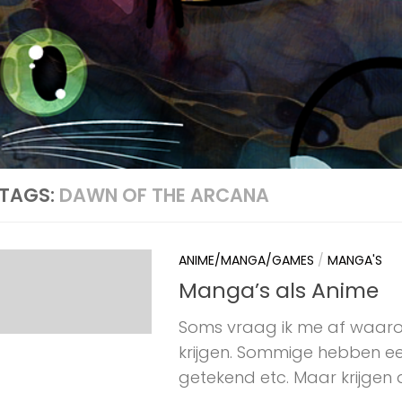
TAGS:
DAWN OF THE ARCANA
ANIME/MANGA/GAMES
/
MANGA'S
Manga’s als Anime
Soms vraag ik me af waa
krijgen. Sommige hebben een 
getekend etc. Maar krijgen da