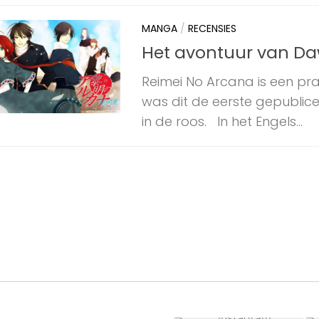
MANGA
/
RECENSIES
Het avontuur van Da
Reimei No Arcana is een pr
was dit de eerste gepublic
in de roos. In het Engels...