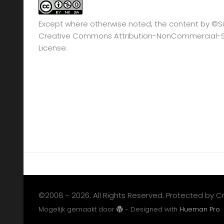
Except where otherwise noted, the content by
©Si
Creative Commons Attribution-NonCommercial-Sha
License.
©2008 - 2026. All Rights Reserved. Protected by 
Mogelijk gemaakt door
- Designed with
Hueman Pro