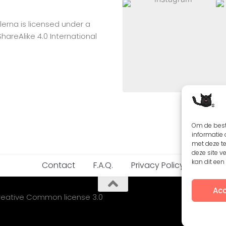
lerna
is licensed under a
reAlike 4.0 International
Om de best
informatie 
met deze t
deze site v
kan dit ee
Contact
F.A.Q.
Privacy Policy
Acc
Creative Common license 3.0