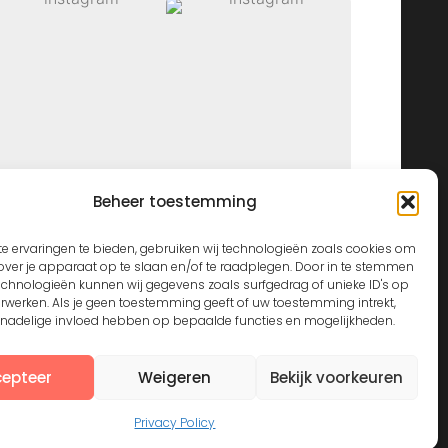
Beheer toestemming
View on Instagram
e ervaringen te bieden, gebruiken wij technologieën zoals cookies om
over je apparaat op te slaan en/of te raadplegen. Door in te stemmen
echnologieën kunnen wij gegevens zoals surfgedrag of unieke ID's op
erwerken. Als je geen toestemming geeft of uw toestemming intrekt,
n nadelige invloed hebben op bepaalde functies en mogelijkheden.
epteer
Weigeren
Bekijk voorkeuren
Privacy Policy