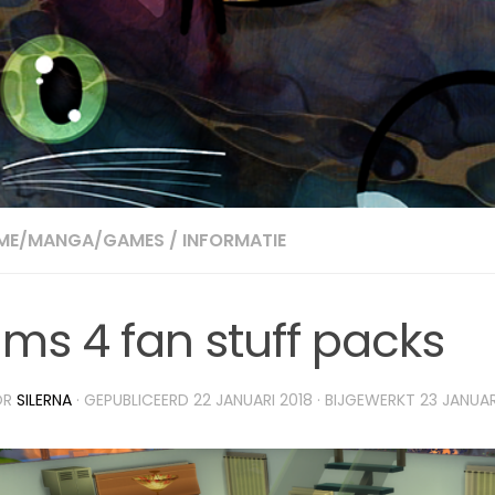
IME/MANGA/GAMES
/
INFORMATIE
ims 4 fan stuff packs
OR
SILERNA
· GEPUBLICEERD
22 JANUARI 2018
· BIJGEWERKT
23 JANUAR