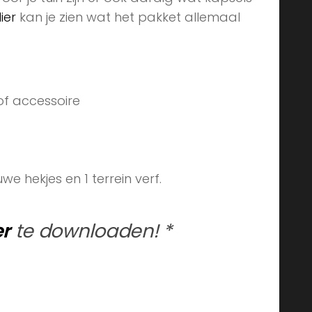
Plumbob Tea Society is een pakket
k zelf kan nooit een te kleine tuin hebben
oor je tuin zijn er ook aardig wat kapsels
ier
kan je zien wat het pakket allemaal
of accessoire
e hekjes en 1 terrein verf.
er
te downloaden! *