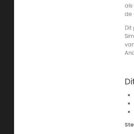
Mis
als
de 
Dit
Sim
van
And
Di