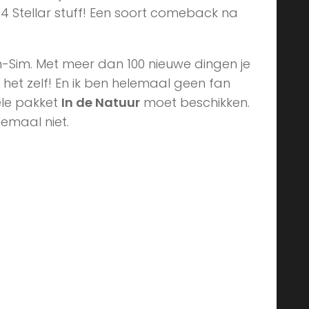
t wat voor jou! Door o.a. dezelfde makers
 4 Stellar stuff! Een soort comeback na
-Sim. Met meer dan 100 nieuwe dingen je
ik het zelf! En ik ben helemaal geen fan
nele pakket
In de Natuur
moet beschikken.
lemaal niet.