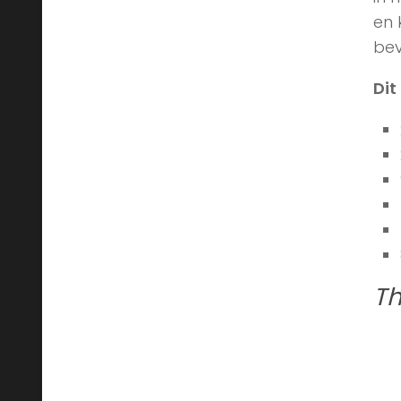
The
spe
in 
en 
bev
Dit
Th