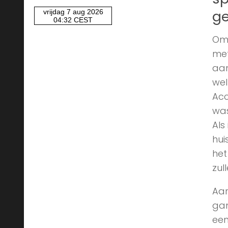
g
Om 
met
aan
wel
Acc
was
Als
hui
het
zul
Aar
gam
een