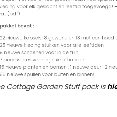
 Sims 4 Cottage Garden Stuff gemaakt door the 
ciaal voor je tuin! Extra kleding, planten en meer! I
me spel. Met vooral véél groen! Naast veel spullen v
kleding voor elk geslacht en leeftijd toegevoegd!
H
at (pdf)
 pakket bevat :
22 nieuwe kapsels! 8 gewone en 13 met een hoed 
25 nieuwe kleding stukken voor alle leeftijden
9 nieuwe schoenen voor in de tuin
7 accessoires voor in je sims’ handen
15 nieuwe planten en bomen , 1 nieuwe deur , 2 nieuw
88 nieuwe spullen voor buiten en binnen!
e Cottage Garden Stuff pack is
hi