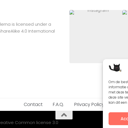
lerna
is licensed under a
reAlike 4.0 International
Om de best
informatie 
met deze t
deze site v
kan dit ee
Contact
F.A.Q.
Privacy Policy
Acc
Creative Common license 3.0