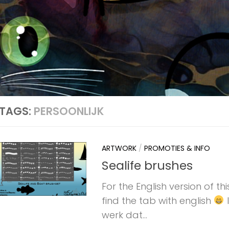
TAGS:
PERSOONLIJK
ARTWORK
/
PROMOTIES & INFO
Sealife brushes
For the English version of th
find the tab with english
I
werk dat...