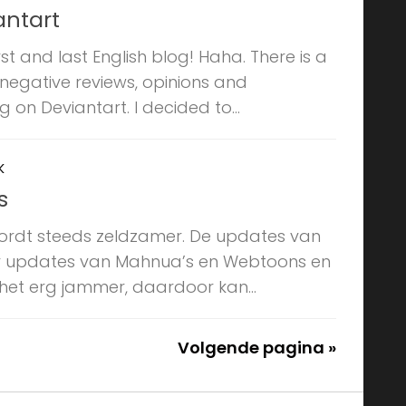
antart
rst and last English blog! Haha. There is a
 negative reviews, opinions and
 on Deviantart. I decided to...
K
s
rdt steeds zeldzamer. De updates van
r updates van Mahnua’s en Webtoons en
 het erg jammer, daardoor kan...
Volgende pagina »