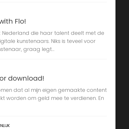
ith Flo!
 uit Nederland die haar talent deelt met de
itale kunstenaars. Niks is teveel voor
stenaar, graag legt...
oor download!
komen dat al mijn eigen gemaakte content
uikt worden om geld mee te verdienen. En
NLIJK