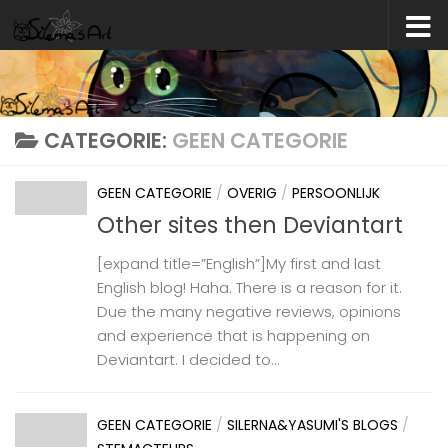
Skip to content
CATEGORIE:
GEEN CATEGORIE
GEEN CATEGORIE
/
OVERIG
/
PERSOONLIJK
Other sites then Deviantart
[expand title=”English”]My first and last
English blog! Haha. There is a reason for it.
Due the many negative reviews, opinions
and experience that is happening on
Deviantart. I decided to...
GEEN CATEGORIE
/
SILERNA&YASUMI'S BLOGS
/