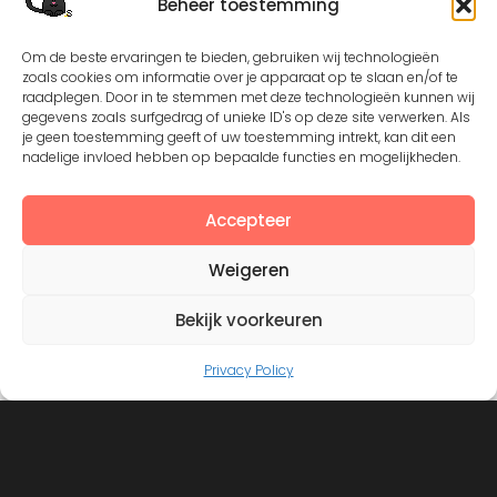
Beheer toestemming
Om de beste ervaringen te bieden, gebruiken wij technologieën
Geen Manga updates
zoals cookies om informatie over je apparaat op te slaan en/of te
raadplegen. Door in te stemmen met deze technologieën kunnen wij
gegevens zoals surfgedrag of unieke ID's op deze site verwerken. Als
je geen toestemming geeft of uw toestemming intrekt, kan dit een
nadelige invloed hebben op bepaalde functies en mogelijkheden.
Accepteer
Except where otherwise noted, the content by
©Silerna
Weigeren
is licensed under a
Creative Commons Attribution-
NonCommercial-ShareAlike 4.0 International
License.
Bekijk voorkeuren
Privacy Policy
View on Instagram