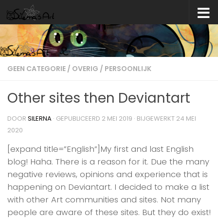
Skip to content
GEEN CATEGORIE
/
OVERIG
/
PERSOONLIJK
Other sites then Deviantart
DOOR
SILERNA
· GEPUBLICEERD
2 MEI 2019
· BIJGEWERKT
24 MEI
2020
[expand title=”English”]My first and last English
blog! Haha. There is a reason for it. Due the many
negative reviews, opinions and experience that is
happening on Deviantart. I decided to make a list
with other Art communities and sites. Not many
people are aware of these sites. But they do exist!