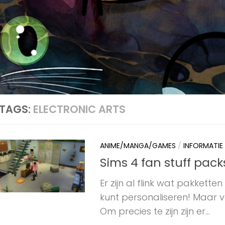
TAGS:
ELECTRONIC ARTS
ANIME/MANGA/GAMES
/
INFORMATIE
Sims 4 fan stuff pack
Er zijn al flink wat pakkett
kunt personaliseren! Maar 
Om precies te zijn zijn er...