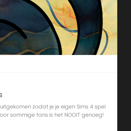
s
en uitgekomen zodat je je eigen Sims 4 spel
voor sommige fans is het NOOIT genoeg!