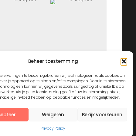
Beheer toestemming
View on Instagram
e ervaringen te bieden, gebruiken wij technologieën zoals cookies om
over je apparaat op te slaan en/of te raadplegen. Door in te stemmen
echnologieën kunnen wij gegevens zoals surfgedrag of unieke ID's op
erwerken. Als je geen toestemming geeft of uw toestemming intrekt,
n nadelige invloed hebben op bepaalde functies en mogelijkheden.
epteer
Weigeren
Bekijk voorkeuren
Privacy Policy