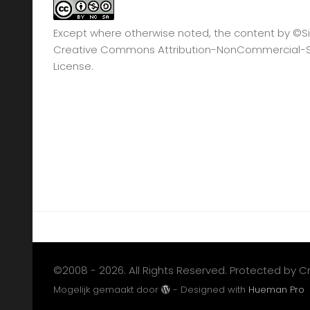
Except where otherwise noted, the content by
©Si
Creative Commons Attribution-NonCommercial-Sha
License.
©2008 - 2026. All Rights Reserved. Protected by 
Mogelijk gemaakt door
- Designed with
Hueman Pro