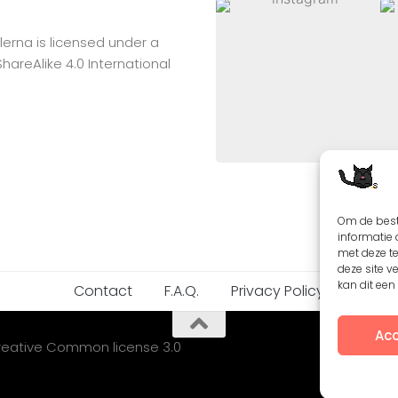
lerna
is licensed under a
reAlike 4.0 International
Om de best
informatie 
met deze t
deze site v
kan dit ee
Contact
F.A.Q.
Privacy Policy
Acc
Creative Common license 3.0