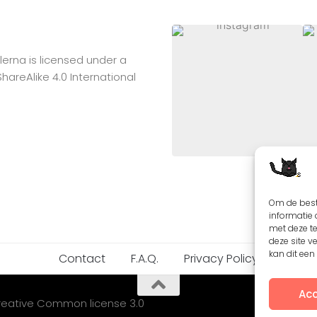
lerna
is licensed under a
reAlike 4.0 International
Om de best
informatie 
met deze t
deze site v
kan dit ee
Contact
F.A.Q.
Privacy Policy
Acc
Creative Common license 3.0