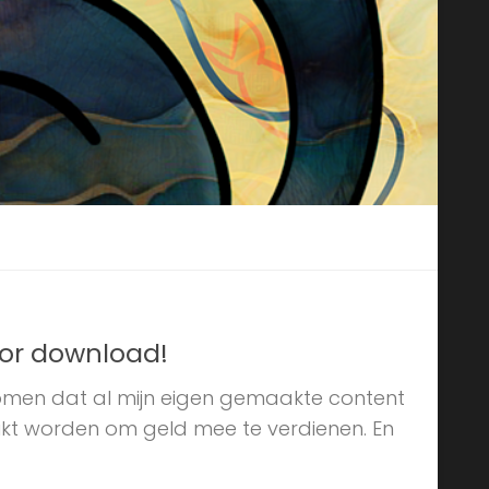
oor download!
komen dat al mijn eigen gemaakte content
uikt worden om geld mee te verdienen. En