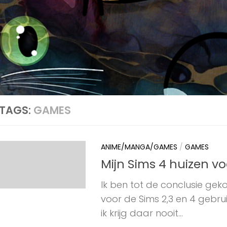
TAGS:
GAMES
ANIME/MANGA/GAMES
/
GAMES
Mijn Sims 4 huizen v
Ik ben tot de conclusie ge
voor de Sims 2,3 en 4 gebr
ik krijg daar nooit...