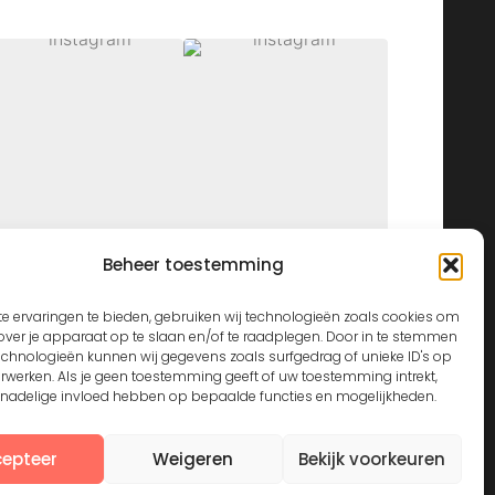
Beheer toestemming
View on Instagram
e ervaringen te bieden, gebruiken wij technologieën zoals cookies om
over je apparaat op te slaan en/of te raadplegen. Door in te stemmen
echnologieën kunnen wij gegevens zoals surfgedrag of unieke ID's op
erwerken. Als je geen toestemming geeft of uw toestemming intrekt,
n nadelige invloed hebben op bepaalde functies en mogelijkheden.
epteer
Weigeren
Bekijk voorkeuren