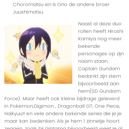
Choromatsu en is Ono de andere broer
Juushimatsu.
Naast al deze duo
rollen heeft Hiroshi
Kamiya nog meer
bekende
personages op zijn
naam staan.
Captain Gundam
bedankt zijn stem
bijvoorbeeld aan
hem(SD Gundam
Force). Maar heeft ook kleine bijdrage geleverd
in Pokemon,Digimon , Dragonball GT, One Piece,
Haikyuu!! en vele andere bekende series die je je
maar kan bedenken. Als je hem 1 zinnetje hoort
zeggen ,zoals bij Gintama bijvoorbeeld weet je al