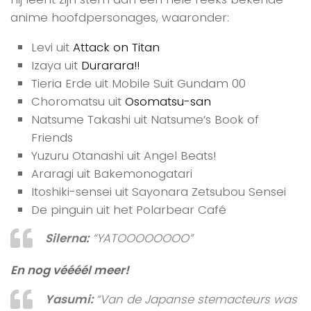
anime hoofdpersonages, waaronder:
Levi uit
Attack on Titan
Izaya uit
Durarara!!
Tieria Erde uit Mobile Suit Gundam 00
Choromatsu uit
Osomatsu-san
Natsume Takashi uit Natsume’s Book of
Friends
Yuzuru Otanashi uit Angel Beats!
Araragi uit Bakemonogatari
Itoshiki-sensei uit Sayonara Zetsubou Sensei
De pinguin uit het Polarbear Café
Silerna:
“YATOOOOOOOO”
En nog véééél meer!
Yasumi:
“Van de Japanse stemacteurs was