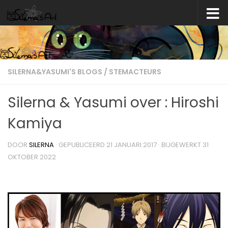
Skip to content
SILERNA&YASUMI'S BLOGS
/
STEMACTEURS
Silerna & Yasumi over : Hiroshi
Kamiya
DOOR
SILERNA
· GEPUBLICEERD
21 JANUARI 2017
· BIJGEWERKT
31
OKTOBER 2022