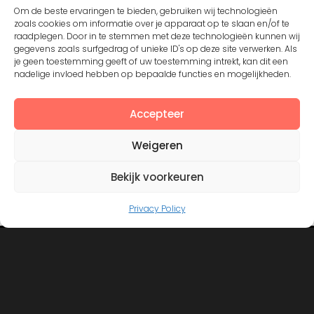
Om de beste ervaringen te bieden, gebruiken wij technologieën
zoals cookies om informatie over je apparaat op te slaan en/of te
Except where otherwise noted, the content by
©Silerna
raadplegen. Door in te stemmen met deze technologieën kunnen wij
is licensed under a
Creative Commons Attribution-
gegevens zoals surfgedrag of unieke ID's op deze site verwerken. Als
NonCommercial-ShareAlike 4.0 International
License.
je geen toestemming geeft of uw toestemming intrekt, kan dit een
nadelige invloed hebben op bepaalde functies en mogelijkheden.
Accepteer
View on Instagram
Weigeren
Bekijk voorkeuren
Privacy Policy
©2008 - 2026. All Rights Reserved. Protected by
Creative Common license 3.0
Mogelijk gemaakt door
- Designed with
Hueman Pro