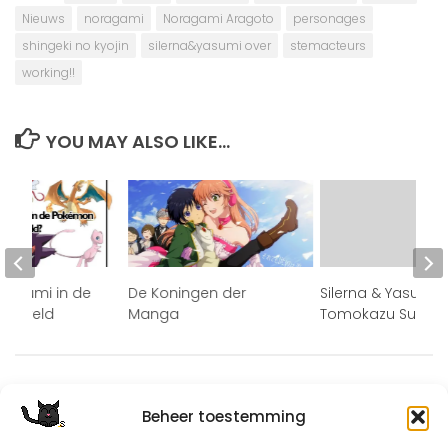
Nieuws
noragami
Noragami Aragoto
personages
shingeki no kyojin
silerna&yasumi over
stemacteurs
working!!
YOU MAY ALSO LIKE...
 Yasumi in de
De Koningen der
Silerna & Yasumi o
 wereld
Manga
Tomokazu Sugita
Beheer toestemming