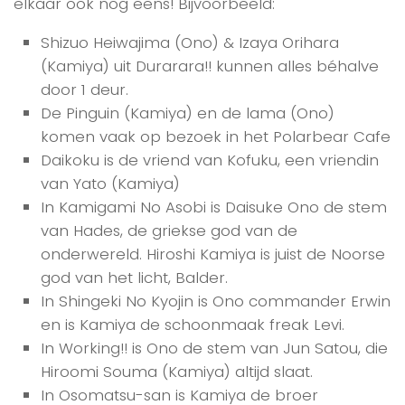
elkaar ook nog eens! Bijvoorbeeld:
Shizuo Heiwajima (Ono) & Izaya Orihara
(Kamiya) uit Durarara!! kunnen alles béhalve
door 1 deur.
De Pinguin (Kamiya) en de lama (Ono)
komen vaak op bezoek in het Polarbear Cafe
Daikoku is de vriend van Kofuku, een vriendin
van Yato (Kamiya)
In Kamigami No Asobi is Daisuke Ono de stem
van Hades, de griekse god van de
onderwereld. Hiroshi Kamiya is juist de Noorse
god van het licht, Balder.
In Shingeki No Kyojin is Ono commander Erwin
en is Kamiya de schoonmaak freak Levi.
In Working!! is Ono de stem van Jun Satou, die
Hiroomi Souma (Kamiya) altijd slaat.
In Osomatsu-san is Kamiya de broer