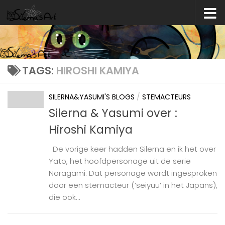
Skip to content
TAGS:
HIROSHI KAMIYA
SILERNA&YASUMI'S BLOGS
/
STEMACTEURS
Silerna & Yasumi over :
Hiroshi Kamiya
De vorige keer hadden Silerna en ik het over
Yato, het hoofdpersonage uit de serie
Noragami. Dat personage wordt ingesproken
door een stemacteur (‘seiyuu‘ in het Japans),
die ook...