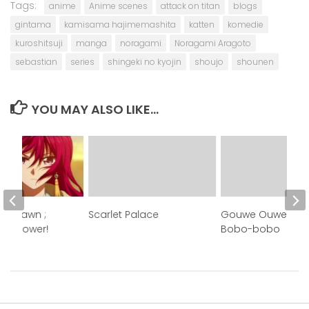
Tags:
anime
Anime scenes
attack on titan
blogs
gintama
kamisama hajimemashita
katten
komedie
kuroshitsuji
manga
noragami
Noragami Aragoto
sebastian
series
shingeki no kyojin
shoujo
shounen
YOU MAY ALSO LIKE...
the Dawn ;
Scarlet Palace
Gouwe Ouwe Anim
met power!
Bobo-bobo