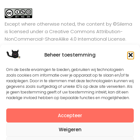
Except where otherwise noted, the content by
©Silerna
is licensed under a
Creative Commons Attribution-
NonCommercial-ShareAlike 4.0 International
License.
Beheer toestemming
View on Instagram
Om de beste ervaringen te bieden, gebruiken wij technologieën
zoals cookies om informatie over je apparaat op te slaan en/of te
raadplegen. Door in te stemmen met deze technologieën kunnen wij
gegevens zoals surfgedrag of unieke ID's op deze site verwerken. Als
je geen toestemming geeft of uw toestemming intrekt, kan dit een
nadelige invloed hebben op bepaalde functies en mogelijkheden.
Accepteer
Weigeren
©2008 - 2026. All Rights Reserved. Protected by
Creative Common license 3.0