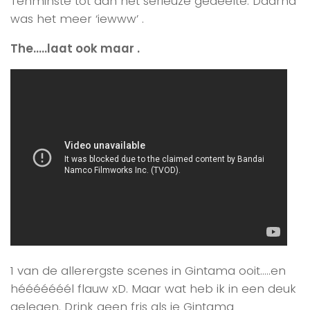
Tenminste tot aan het serieuze gedeelte. Daarna
was het meer ‘iewww’ .
The…..laat ook maar .
1 van de allerergste scenes in Gintama ooit…..en
hééééééél flauw xD. Maar wat heb ik in een deuk
gelegen. Drink geen fris als je Gintama