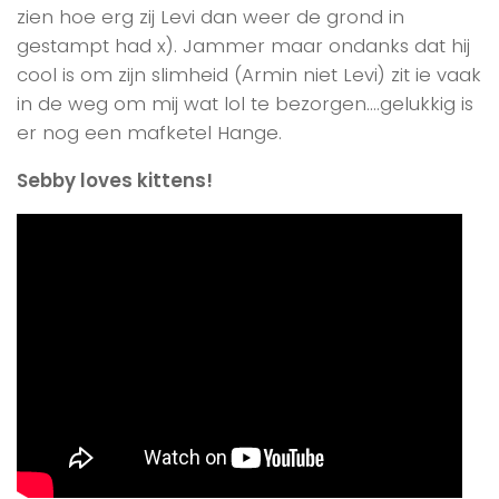
zien hoe erg zij Levi dan weer de grond in
gestampt had x). Jammer maar ondanks dat hij
cool is om zijn slimheid (Armin niet Levi) zit ie vaak
in de weg om mij wat lol te bezorgen….gelukkig is
er nog een mafketel Hange.
Sebby loves kittens!