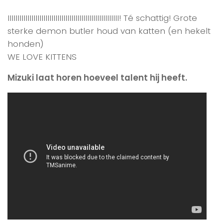
IIIIIIIIIIIIIIIIIIIIIIIIIIIIIIIIIIIIIIIIIIIIIIIIIIIIIIII! Té schattig! Grote
sterke demon butler houd van katten (en hekelt
honden)
WE LOVE KITTENS
Mizuki laat horen hoeveel talent hij heeft.