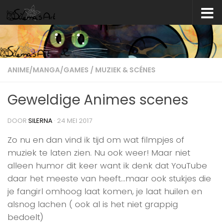
Skip to content
ANIME/MANGA/GAMES
/
MUZIEK & SCÉNES
Geweldige Animes scenes
DOOR
SILERNA
·
24 MEI 2017
Zo nu en dan vind ik tijd om wat filmpjes of
muziek te laten zien. Nu ook weer! Maar niet
alleen humor dit keer want ik denk dat YouTube
daar het meeste van heeft…maar ook stukjes die
je fangirl omhoog laat komen, je laat huilen en
alsnog lachen ( ook al is het niet grappig
bedoelt)