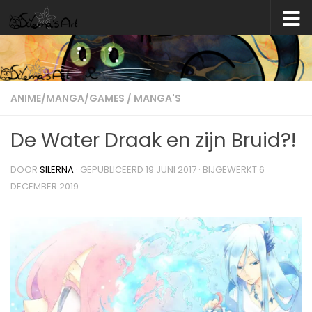
Skip to content
ANIME/MANGA/GAMES
/
MANGA'S
De Water Draak en zijn Bruid?!
DOOR
SILERNA
· GEPUBLICEERD
19 JUNI 2017
· BIJGEWERKT
6
DECEMBER 2019