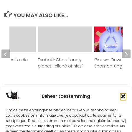
YOU MAY ALSO LIKE...
decides to die
Tsubaki-Chou Lonely
Gouwe Ouwe Anim
planet : cliché of niet?
Shaman King
Beheer toestemming
Om de beste ervaringen te bieden, gebruiken wij technologieën
zoals cookies om informatie over je apparaat op te slaan en/of te
raadplegen. Door in te stemmen met deze technologieën kunnen wij
Except where otherwise noted, the content by
©Silerna
gegevens zoals surfgedrag of unieke ID's op deze site verwerken. Als
is licensed under a
Creative Commons Attribution-
je geen toestemming geeft of uw toestemming intrekt, kan dit een