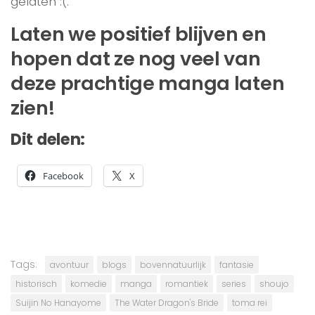
gelaten :(.
Laten we positief blijven en
hopen dat ze nog veel van
deze prachtige manga laten
zien!
Dit delen:
Facebook
X
Tags:
avontuur
blogs
bovennatuurlijk
fantasie
historisch
komedie
manga
romantiek
series
shoujo
Suijin No Hanayome
The Water Dragon's Bride
toma rei