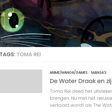
TAGS:
TOMA REI
ANIME/MANGA/GAMES
/
MANGA'S
De Water Draak en zij
Toma Rei deed het uitsteke
brengen. Nu met het nieuwe
vertaald wordt als The Wate