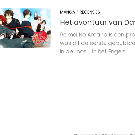
MANGA
/
RECENSIES
Het avontuur van Da
Reimei No Arcana is een pr
was dit de eerste gepublic
in de roos. In het Engels...