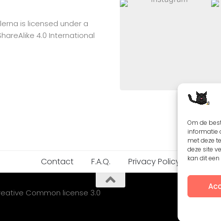
lerna
is licensed under a
reAlike 4.0 International
Om de best
informatie 
met deze t
deze site v
kan dit ee
Contact
F.A.Q.
Privacy Policy
Acc
Creative Common license 3.0