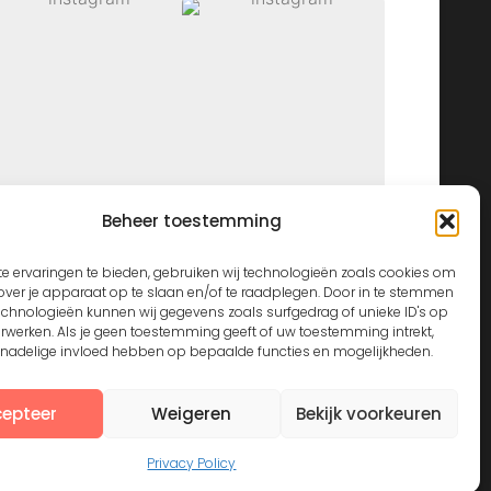
Beheer toestemming
View on Instagram
e ervaringen te bieden, gebruiken wij technologieën zoals cookies om
over je apparaat op te slaan en/of te raadplegen. Door in te stemmen
echnologieën kunnen wij gegevens zoals surfgedrag of unieke ID's op
erwerken. Als je geen toestemming geeft of uw toestemming intrekt,
n nadelige invloed hebben op bepaalde functies en mogelijkheden.
epteer
Weigeren
Bekijk voorkeuren
Privacy Policy