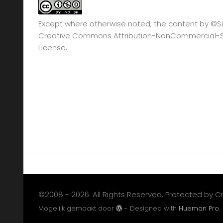
Except where otherwise noted, the content by
©Si
Creative Commons Attribution-NonCommercial-Sha
License.
©2008 - 2026. All Rights Reserved. Protected by 
Mogelijk gemaakt door
- Designed with
Hueman Pro