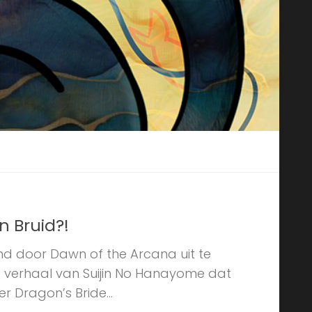
n Bruid?!
nd door Dawn of the Arcana uit te
 verhaal van Suijin No Hanayome dat
r Dragon’s Bride...