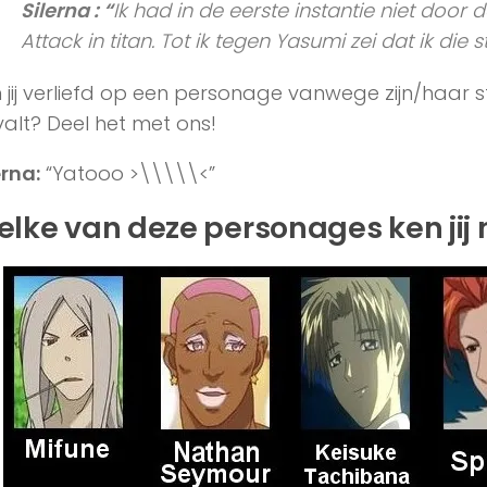
Silerna : “
Ik had in de eerste instantie niet door 
Attack in titan. Tot ik tegen Yasumi zei dat ik die
 jij verliefd op een personage vanwege zijn/haar st
alt? Deel het met ons!
erna:
“Yatooo >\\\\\<”
lke van deze personages ken jij