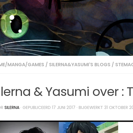
IME/MANGA/GAMES
/
SILERNA&YASUMI'S BLOGS
/
STEMA
ilerna & Yasumi over : 
OR
SILERNA
· GEPUBLICEERD
17 JUNI 2017
· BIJGEWERKT
31 OKTOBER 2