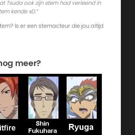
dat Tsuda ook zijn stem had verleend in
 stem kende xD.”
em? Is er een stemacteur die jou altijd
 nog meer?