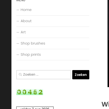
MENU
Home
About
Art
Shop brushes
Shop prints
Zoeken
naar:
Wi