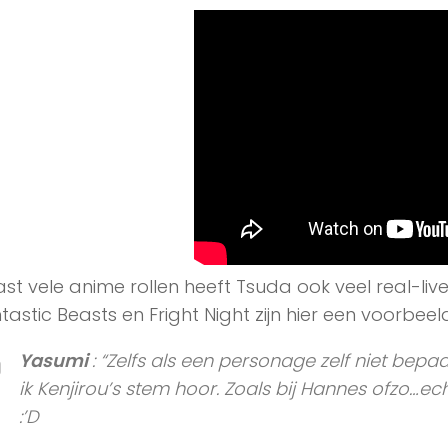
st vele anime rollen heeft Tsuda ook veel real-live 
tastic Beasts en Fright Night zijn hier een voorbeel
Yasumi
: “Zelfs als een personage zelf niet bepaald
ik Kenjirou’s stem hoor. Zoals bij Hannes ofzo…ech
:’D