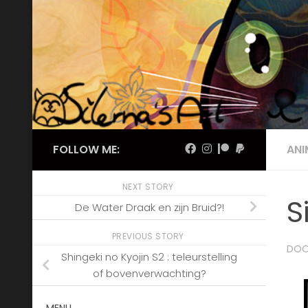
Skip to content
FOLLOW ME:
AN
NEXT STORY
S
De Water Draak en zijn Bruid?!
PREVIOUS STORY
DO
Shingeki no Kyojin S2 : teleurstelling
of bovenverwachting?