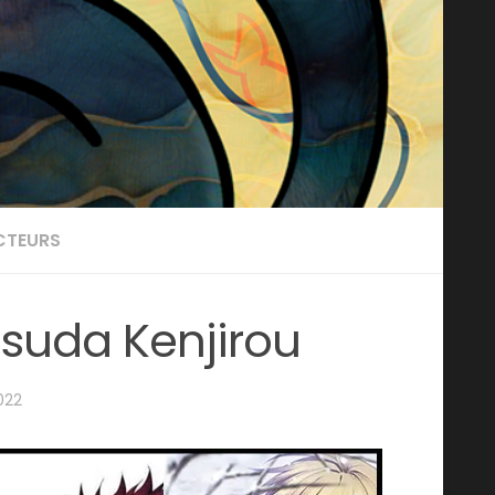
CTEURS
Tsuda Kenjirou
022