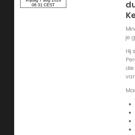
du
Ke
Min
je g
Hij
Per
die
van
Maa