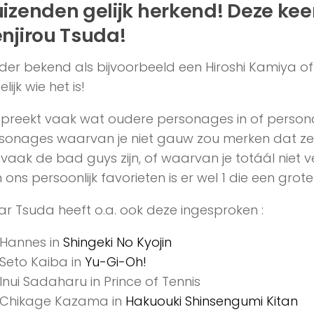
izenden gelijk herkend! Deze kee
njirou Tsuda!
der bekend als bijvoorbeeld een Hiroshi Kamiya o
elijk wie het is!
 spreekt vaak wat oudere personages in of persona
sonages waarvan je niet gauw zou merken dat ze er 
 vaak de bad guys zijn, of waarvan je totáál niet 
 ons persoonlijk favorieten is er wel 1 die een grot
r Tsuda heeft o.a. ook deze ingesproken :
Hannes in
Shingeki No Kyojin
Seto Kaiba in
Yu-Gi-Oh!
Inui Sadaharu in Prince of Tennis
Chikage Kazama in
Hakuouki Shinsengumi Kitan