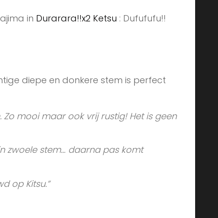
ajima in
Durarara!!x2 Ketsu
: Dufufufu!!
chtige diepe en donkere stem is perfect
. Zo mooi maar ook vrij rustig! Het is geen
ijn zwoele stem… daarna pas komt
d op Kitsu.”