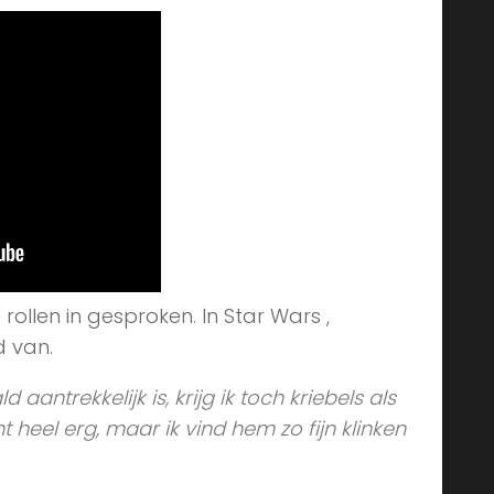
rollen in gesproken. In Star Wars ,
d van.
 aantrekkelijk is, krijg ik toch kriebels als
t heel erg, maar ik vind hem zo fijn klinken