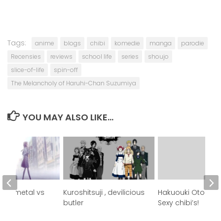
Tags:
anime
blogs
chibi
komedie
manga
parodie
Recensies
reviews
school life
series
shoujo
slice-of-life
spin-off
The Melancholy of Haruhi-Chan Suzumiya
YOU MAY ALSO LIKE...
avy metal vs
Kuroshitsuji , devilicious
Hakuouki Otogiso
butler
Sexy chibi’s!