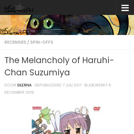
Skip to content
RECENSIES
/
SPIN-OFFS
The Melancholy of Haruhi-
Chan Suzumiya
DOOR
SILERNA
· GEPUBLICEERD
7 JULI 2017
· BIJGEWERKT
6
DECEMBER 2019