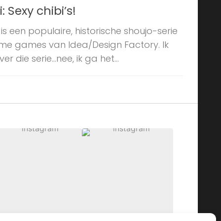
 Sexy chibi’s!
s een populaire, historische shoujo-serie
me games van Idea/Design Factory. Ik
r die serie…nee, ik ga het...