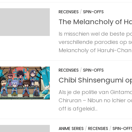
RECENSIES
/
SPIN-OFFS
The Melancholy of 
Is misschien wel de beste p
verschillende parodies op s
Melancholy of Haruhi-Chan Su
RECENSIES
/
SPIN-OFFS
Chibi Shinsengumi op
Als je de politie van Gintama
Chiruran – Nibun no Ichier 
off is afgeleid...
ANIME SERIES
/
RECENSIES
/
SPIN-OFF