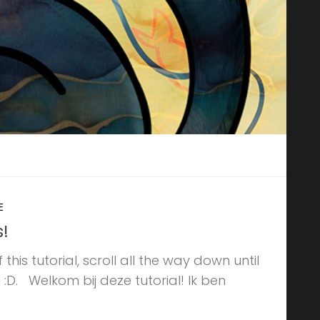
E
s!
 this tutorial, scroll all the way down until
 :D. Welkom bij deze tutorial! Ik ben