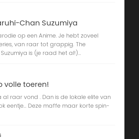
Haruhi-Chan Suzumiya
arodie op een Anime. Je hebt zoveel
eries, van raar tot grappig. The
zumiya is (je raad het al!)...
 volle toeren!
 al raar vond . Dan is de lokale elite van
ook eentje… Deze maffe maar korte spin-
S