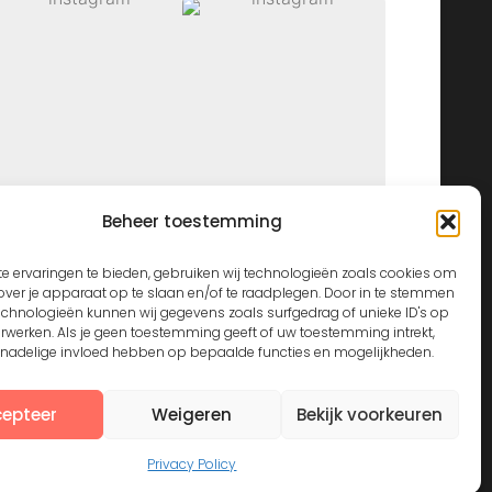
Beheer toestemming
View on Instagram
e ervaringen te bieden, gebruiken wij technologieën zoals cookies om
over je apparaat op te slaan en/of te raadplegen. Door in te stemmen
echnologieën kunnen wij gegevens zoals surfgedrag of unieke ID's op
erwerken. Als je geen toestemming geeft of uw toestemming intrekt,
n nadelige invloed hebben op bepaalde functies en mogelijkheden.
epteer
Weigeren
Bekijk voorkeuren
Privacy Policy