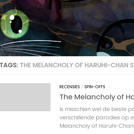
TAGS:
THE MELANCHOLY OF HARUHI-CHAN 
RECENSIES
/
SPIN-OFFS
The Melancholy of 
Is misschien wel de beste p
verschillende parodies op s
Melancholy of Haruhi-Chan Su