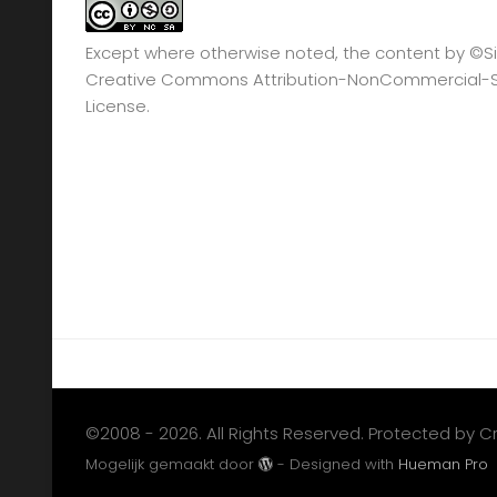
Except where otherwise noted, the content by
©Si
Creative Commons Attribution-NonCommercial-Sha
License.
©2008 - 2026. All Rights Reserved. Protected by 
Mogelijk gemaakt door
- Designed with
Hueman Pro