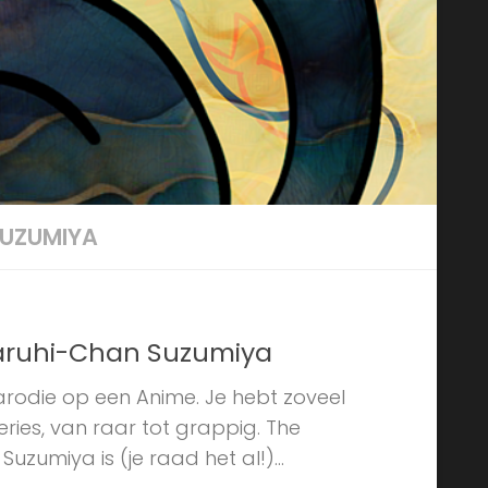
SUZUMIYA
Haruhi-Chan Suzumiya
arodie op een Anime. Je hebt zoveel
eries, van raar tot grappig. The
zumiya is (je raad het al!)...