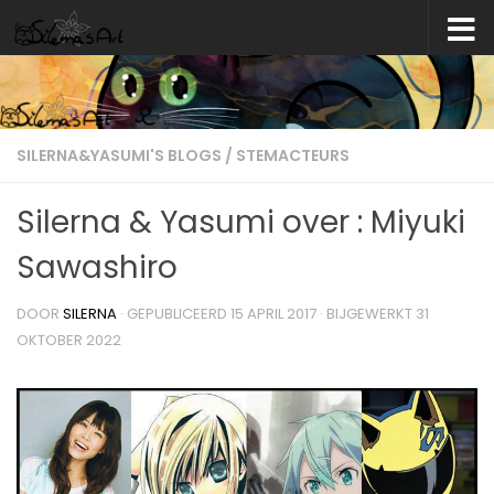
Skip to content
SILERNA&YASUMI'S BLOGS
/
STEMACTEURS
Silerna & Yasumi over : Miyuki
Sawashiro
DOOR
SILERNA
· GEPUBLICEERD
15 APRIL 2017
· BIJGEWERKT
31
OKTOBER 2022