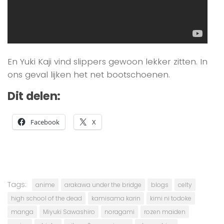
En Yuki Kaji vind slippers gewoon lekker zitten. In
ons geval lijken het net bootschoenen.
Dit delen:
Facebook
X
Tags:
anime
arakawa under the bridge
blogs
celty
high school of the dead
kamisama karin
kimi ni todoke
manga
Miyuki Sawashiro
noragami
rozen maiden