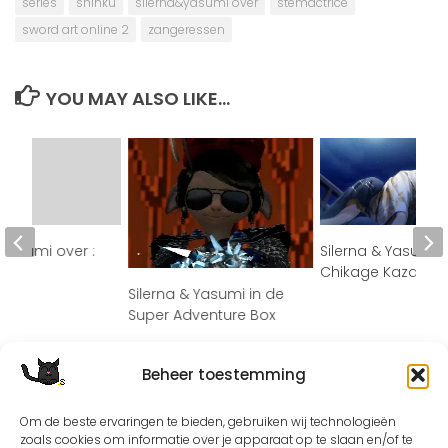
series
shinku
silerna&yasumi over
stemactrice
sword art online 2
zangeressen
YOU MAY ALSO LIKE...
 Yasumi over :
Silerna & Yasumi o
Chikage Kazama
Silerna & Yasumi in de
Super Adventure Box
Beheer toestemming
Om de beste ervaringen te bieden, gebruiken wij technologieën
zoals cookies om informatie over je apparaat op te slaan en/of te