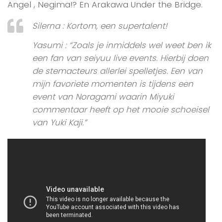
Angel , Negima!? En Arakawa Under the Bridge.
Silerna : Kortom, een supertalent!
Yasumi : “Zoals je inmiddels wel weet ben ik
een fan van seiyuu live events. Hierbij doen
de stemacteurs allerlei spelletjes. Een van
mijn favoriete momenten is tijdens een
event van Noragami waarin Miyuki
commentaar heeft op het mooie schoeisel
van Yuki Kaji.”