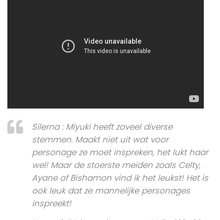
Silerna : Miyuki heeft zoveel diverse
stemmen. Maakt niet uit wat voor
personage ze moet inspreken, het lukt haar
wel! Maar de stoerste meiden zoals Celty,
Ayane of Bishamon vind ik het leukst! Het is
ook leuk dat ze mannelijke personages
inspreekt!