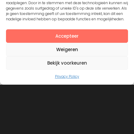
raadplegen. Door in te stemmen met deze technologieën kunnen wij
gegevens zoals surfgedrag of unieke ID's op deze site verwerken. Als
Except where otherwise noted, the content by
©Silerna
je geen toestemming geeft of uw toestemming intrekt, kan dit een
is licensed under a
Creative Commons Attribution-
nadelige invloed hebben op bepaalde functies en mogelijkheden.
NonCommercial-ShareAlike 4.0 International
License.
Accepteer
Weigeren
View on Instagram
Bekijk voorkeuren
Privacy Policy
©2008 - 2026. All Rights Reserved. Protected by
Creative Common license 3.0
Mogelijk gemaakt door
- Designed with
Hueman Pro