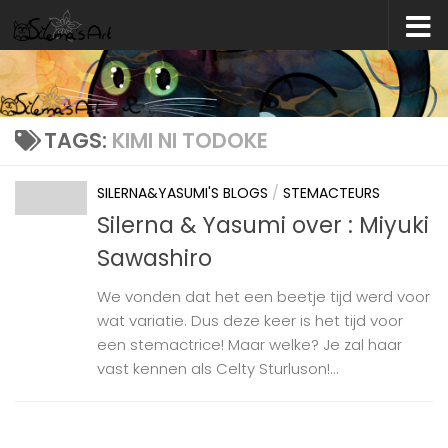
Skip to content
TAGS:
KIMI NI TODOKE
SILERNA&YASUMI'S BLOGS
/
STEMACTEURS
Silerna & Yasumi over : Miyuki
Sawashiro
We vonden dat het een beetje tijd werd voor
wat variatie. Dus deze keer is het tijd voor
een stemactrice! Maar welke? Je zal haar
vast kennen als Celty Sturluson!...