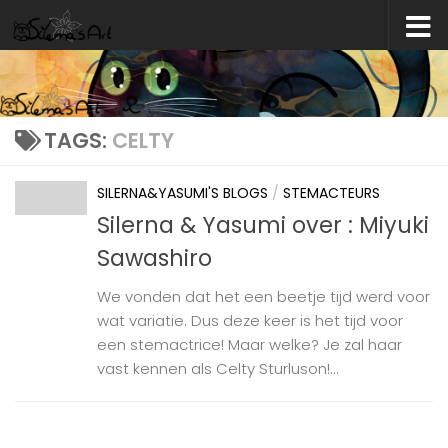
Skip to content
TAGS:
CELTY
SILERNA&YASUMI'S BLOGS
/
STEMACTEURS
Silerna & Yasumi over : Miyuki
Sawashiro
We vonden dat het een beetje tijd werd voor
wat variatie. Dus deze keer is het tijd voor
een stemactrice! Maar welke? Je zal haar
vast kennen als Celty Sturluson!...