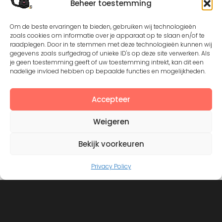
Beheer toestemming
Om de beste ervaringen te bieden, gebruiken wij technologieën
zoals cookies om informatie over je apparaat op te slaan en/of te
Except where otherwise noted, the content by
©Silerna
raadplegen. Door in te stemmen met deze technologieën kunnen wij
is licensed under a
Creative Commons Attribution-
gegevens zoals surfgedrag of unieke ID's op deze site verwerken. Als
NonCommercial-ShareAlike 4.0 International
License.
je geen toestemming geeft of uw toestemming intrekt, kan dit een
nadelige invloed hebben op bepaalde functies en mogelijkheden.
Accepteer
View on Instagram
Weigeren
Bekijk voorkeuren
Privacy Policy
©2008 - 2026. All Rights Reserved. Protected by
Creative Common license 3.0