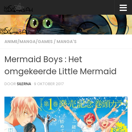
Skip to content
ANIME/MANGA/GAMES
/
MANGA'S
Mermaid Boys : Het
omgekeerde Little Mermaid
DOOR
SILERNA
·
9 OKTOBER 2017