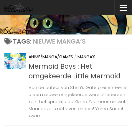
Skip to content
TAGS:
NIEUWE MANGA’S
ANIME/MANGA/GAMES
/
MANGA'S
Mermaid Boys : Het
omgekeerde Little Mermaid
Van de auteur van Stein’s Gate presenteer ik
u een nieuwe omgekeerde wereld! Iedereen
kent het sprookje de Kleine Zeemeermin wel.
Maar deze is nét even anders! Yoma Sarachi
kwam...