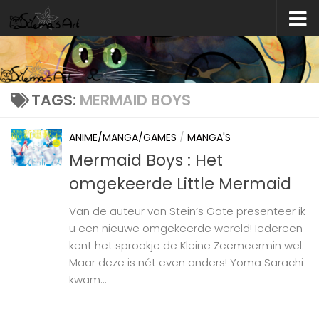
Skip to content
TAGS:
MERMAID BOYS
ANIME/MANGA/GAMES
/
MANGA'S
Mermaid Boys : Het
omgekeerde Little Mermaid
Van de auteur van Stein’s Gate presenteer ik
u een nieuwe omgekeerde wereld! Iedereen
kent het sprookje de Kleine Zeemeermin wel.
Maar deze is nét even anders! Yoma Sarachi
kwam...