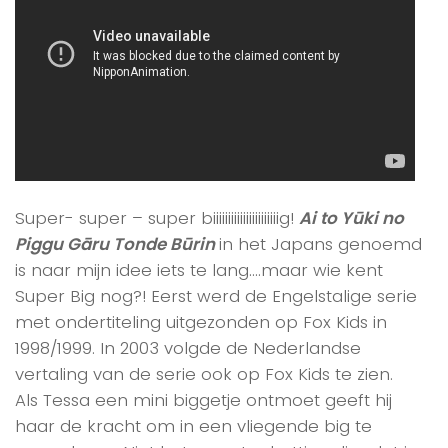
Super- super – super biiiiiiiiiiiiiiiiiiiiiig!
Ai to Yūki no
Piggu Gāru Tonde Būrin
in het Japans genoemd
is naar mijn idee iets te lang….maar wie kent
Super Big nog?! Eerst werd de Engelstalige serie
met ondertiteling uitgezonden op Fox Kids in
1998/1999. In 2003 volgde de Nederlandse
vertaling van de serie ook op Fox Kids te zien.
Als Tessa een mini biggetje ontmoet geeft hij
haar de kracht om in een vliegende big te