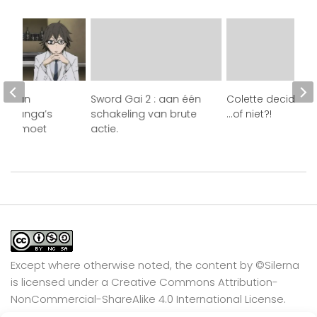
ervan
Sword Gai 2 : aan één
Colette decides t
e manga’s
schakeling van brute
…of niet?!
ime moet
actie.
Except where otherwise noted, the content by
©Silerna
is licensed under a
Creative Commons Attribution-
NonCommercial-ShareAlike 4.0 International
License.