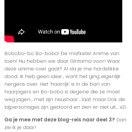
Bobobo-bo Bo-bobo!
De mafketel Anime van
toen! Nu hebben we daar Gintama voor! Waar
deze anime over gaat? Al sla je me hardstikke
dood. Ik heb geen idee , want het ging eigenlijk
nergens over. Het ‘haarrijk’ is in de ban van
haarjagers en Bo-bobo is degene die ze moet
weg jagen….met zijn neushaar….
laat maar.Ook de
bijpersonages zijn gestoord en zien er niet uit… xD.
Ga je mee met deze blog-reis naar deel 3?
Dan
zie ik je daar!