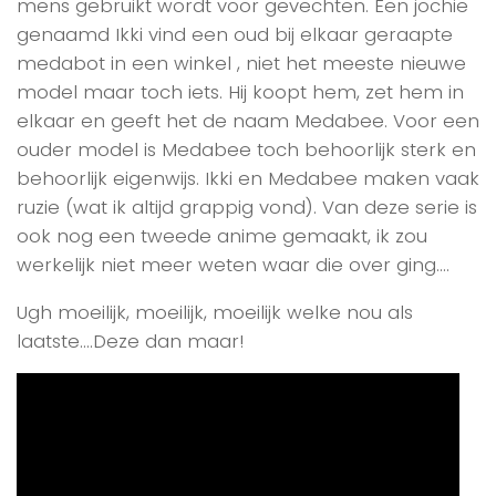
mens gebruikt wordt voor gevechten. Een jochie
genaamd Ikki vind een oud bij elkaar geraapte
medabot in een winkel , niet het meeste nieuwe
model maar toch iets. Hij koopt hem, zet hem in
elkaar en geeft het de naam Medabee. Voor een
ouder model is Medabee toch behoorlijk sterk en
behoorlijk eigenwijs. Ikki en Medabee maken vaak
ruzie (wat ik altijd grappig vond). Van deze serie is
ook nog een tweede anime gemaakt, ik zou
werkelijk niet meer weten waar die over ging….
Ugh moeilijk, moeilijk, moeilijk welke nou als
laatste….Deze dan maar!