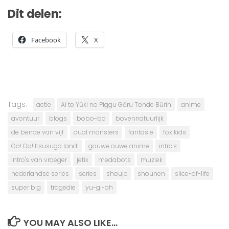
Dit delen:
Facebook
X
Tags:
actie
Ai to Yūki no Piggu Gāru Tonde Būrin
anime
avontuur
blogs
bobo-bo
bovennatuurlijk
de bende van vijf
dual monsters
fantasie
fox kids
Go! Go! Itsusugo land!
gouwe ouwe anime
intro's
intro's van vroeger
jetix
medabots
muziek
nederlandse series
series
shoujo
shounen
slice-of-life
super big
tragedie
yu-gi-oh
YOU MAY ALSO LIKE...