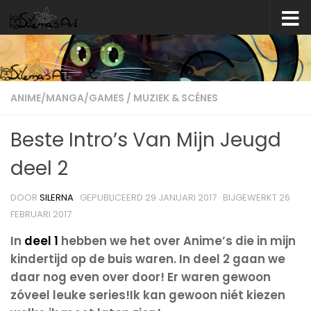
Skip to content
ANIME/MANGA/GAMES
/
MUZIEK & SCÉNES
Beste Intro’s Van Mijn Jeugd
deel 2
DOOR
SILERNA
· GEPUBLICEERD
29 JANUARI 2017
· BIJGEWERKT
26
FEBRUARI 2017
In
deel 1
hebben we het over Anime’s die in mijn
kindertijd op de buis waren. In deel 2 gaan we
daar nog even over door! Er waren gewoon
zóveel leuke series!Ik kan gewoon niét kiezen