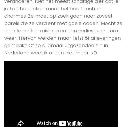
veranderen. Niet het meest schattige dier dat je
je kan bedenken maar het heeft toch z’n
charmes. Ze moet op zoek gaan naar zoveel
parels die ze verdient met goeie daden. Mocht ze
haar krachten misbruiken dan verliest ze ze ook
weer. Hiervan werden maar liefst 51 afleveringen
gemaakt! Of ze allemaal uitgezonden zijn in
Nederland weet ik alleen niet meer…xD