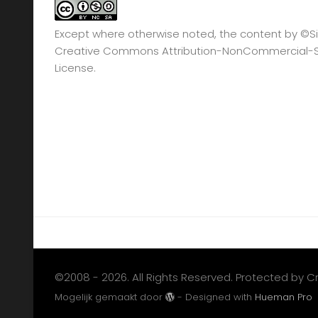
Except where otherwise noted, the content by
©Si
Creative Commons Attribution-NonCommercial-Sha
License.
©2008 - 2026. All Rights Reserved. Protected by 
Mogelijk gemaakt door
- Designed with
Hueman Pro