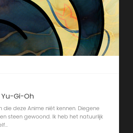
 Yu-Gi-Oh
ijn die deze Anime niét kennen. Diegene
en steen gewoond. Ik heb het natuurlijk
f...