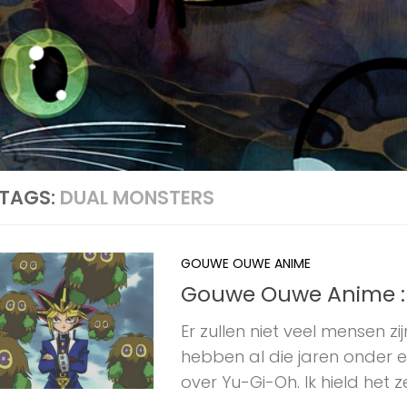
TAGS:
DUAL MONSTERS
GOUWE OUWE ANIME
Gouwe Ouwe Anime :
Er zullen niet veel mensen z
hebben al die jaren onder e
over Yu-Gi-Oh. Ik hield het zel