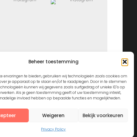
Beheer toestemming
View on Instagram
e ervaringen te bieden, gebruiken wij technologieën zoals cookies om
over je apparaat op te slaan en/of te raadplegen. Door in te stemmen
echnologieën kunnen wij gegevens zoals surfgedrag of unieke ID's op
erwerken. Als je geen toestemming geeft of uw toestemming intrekt,
n nadelige invloed hebben op bepaalde functies en mogelijkheden.
epteer
Weigeren
Bekijk voorkeuren
Privacy Policy