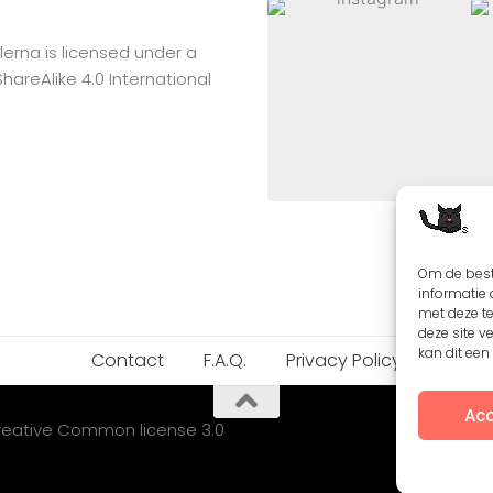
lerna
is licensed under a
reAlike 4.0 International
Om de best
informatie 
met deze t
deze site v
kan dit ee
Contact
F.A.Q.
Privacy Policy
Acc
Creative Common license 3.0