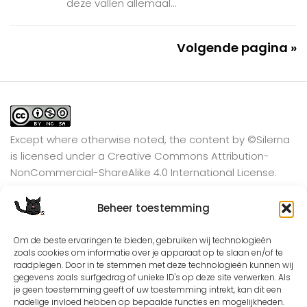
deze vallen allemaal...
Volgende pagina »
Except where otherwise noted, the content by
©Silerna
is licensed under a
Creative Commons Attribution-
NonCommercial-ShareAlike 4.0 International
License.
Beheer toestemming
View on Instagram
Om de beste ervaringen te bieden, gebruiken wij technologieën
zoals cookies om informatie over je apparaat op te slaan en/of te
raadplegen. Door in te stemmen met deze technologieën kunnen wij
gegevens zoals surfgedrag of unieke ID's op deze site verwerken. Als
je geen toestemming geeft of uw toestemming intrekt, kan dit een
nadelige invloed hebben op bepaalde functies en mogelijkheden.