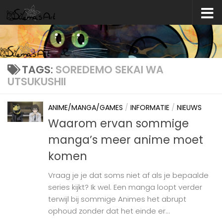
Skip to content
TAGS:
SOREDEMO SEKAI WA
UTSUKUSHII
ANIME/MANGA/GAMES
/
INFORMATIE
/
NIEUWS
Waarom ervan sommige
manga’s meer anime moet
komen
Vraag je je dat soms niet af als je bepaalde
series kijkt? Ik wel. Een manga loopt verder
terwijl bij sommige Animes het abrupt
ophoud zonder dat het einde er...