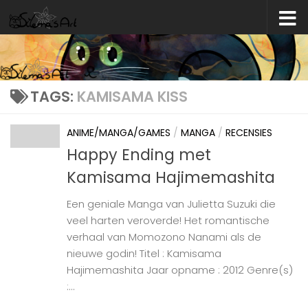
Skip to content
TAGS:
KAMISAMA KISS
ANIME/MANGA/GAMES
/
MANGA
/
RECENSIES
Happy Ending met
Kamisama Hajimemashita
Een geniale Manga van Julietta Suzuki die
veel harten veroverde! Het romantische
verhaal van Momozono Nanami als de
nieuwe godin! Titel : Kamisama
Hajimemashita Jaar opname : 2012 Genre(s)
:...