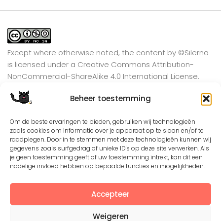
Except where otherwise noted, the content by
©Silerna
is licensed under a
Creative Commons Attribution-
NonCommercial-ShareAlike 4.0 International
License.
Beheer toestemming
View on Instagram
Om de beste ervaringen te bieden, gebruiken wij technologieën
zoals cookies om informatie over je apparaat op te slaan en/of te
raadplegen. Door in te stemmen met deze technologieën kunnen wij
gegevens zoals surfgedrag of unieke ID's op deze site verwerken. Als
je geen toestemming geeft of uw toestemming intrekt, kan dit een
nadelige invloed hebben op bepaalde functies en mogelijkheden.
Accepteer
Weigeren