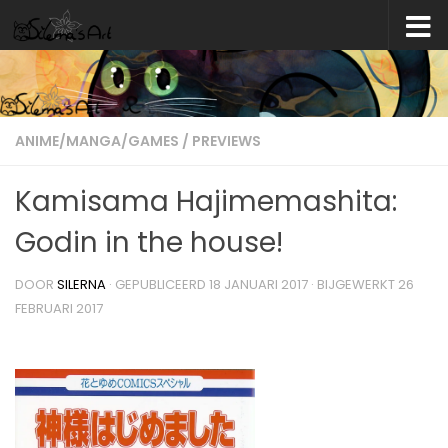
Skip to content
ANIME/MANGA/GAMES
/
PREVIEWS
Kamisama Hajimemashita:
Godin in the house!
DOOR
SILERNA
· GEPUBLICEERD
18 JANUARI 2017
· BIJGEWERKT
26
FEBRUARI 2017