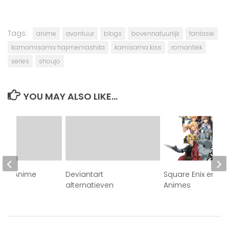
Tags:
anime
avontuur
blogs
bovennatuurlijk
fantasie
kamamisama hajimemashita
kamisama kiss
romantiek
series
shoujo
YOU MAY ALSO LIKE...
als Anime
Deviantart
Square Enix en zij
alternatieven
Animes