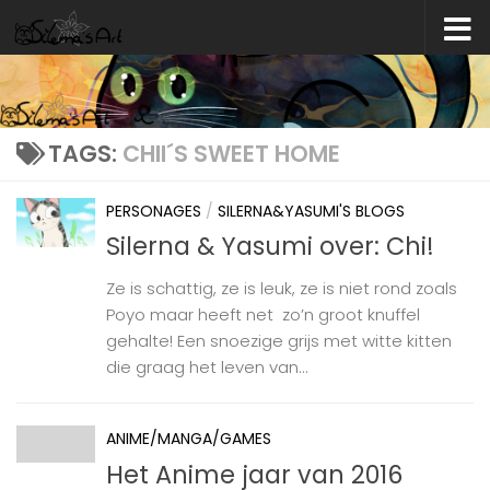
Skip to content
TAGS:
CHII´S SWEET HOME
PERSONAGES
/
SILERNA&YASUMI'S BLOGS
Silerna & Yasumi over: Chi!
Ze is schattig, ze is leuk, ze is niet rond zoals
Poyo maar heeft net zo’n groot knuffel
gehalte! Een snoezige grijs met witte kitten
die graag het leven van...
ANIME/MANGA/GAMES
Het Anime jaar van 2016