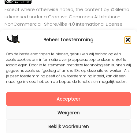
Except where otherwise noted, the content by
©Silerna
is licensed under a
Creative Commons Attribution-
NonCommercial-ShareAlike 4.0 International
License.
Beheer toestemming
View on Instagram
Om de beste ervaringen te bieden, gebruiken wij technologieën
zoals cookies om informatie over je apparaat op te slaan en/of te
raadplegen. Door in te stemmen met deze technologieën kunnen wij
gegevens zoals surfgedrag of unieke ID's op deze site verwerken. Als
je geen toestemming geeft of uw toestemming intrekt, kan dit een
nadelige invloed hebben op bepaalde functies en mogelijkheden.
Accepteer
Weigeren
©2008 - 2026. All Rights Reserved. Protected by
Creative Common license 3.0
Bekijk voorkeuren
Mogelijk gemaakt door
- Designed with
Hueman Pro