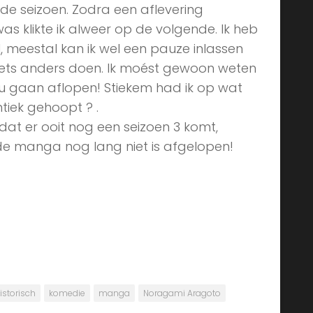
de seizoen. Zodra een aflevering
s klikte ik alweer op de volgende. Ik heb
l, meestal kan ik wel een pauze inlassen
ets anders doen. Ik moést gewoon weten
ou gaan aflopen! Stiekem had ik op wat
iek gehoopt ? .
 dat er ooit nog een seizoen 3 komt,
e manga nog lang niet is afgelopen!
istorisch
komedie
manga
Noragami Aragoto