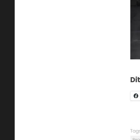
Di
Tags
Rec