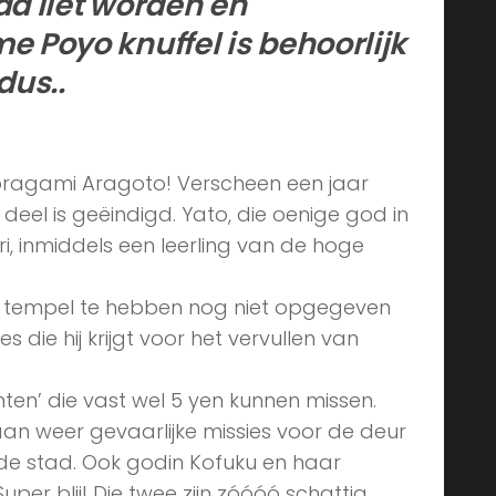
ad liet worden en
e Poyo knuffel is behoorlijk
dus..
oragami Aragoto! Verscheen een jaar
 deel is geëindigd. Yato, die oenige god in
ori, inmiddels een leerling van de hoge
n tempel te hebben nog niet opgegeven
die hij krijgt voor het vervullen van
ten’ die vast wel 5 yen kunnen missen.
an weer gevaarlijke missies voor de deur
de stad. Ook godin Kofuku en haar
uper blij! Die twee zijn zóóóó schattig