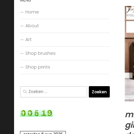
MENU
Home
About
Art
Shop brushes
Shop prints
Zoeken
naar:
mi
gi