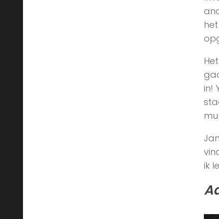
and
het
opg
Het
gaa
in!
sta
muu
Jam
vin
ik 
Aa