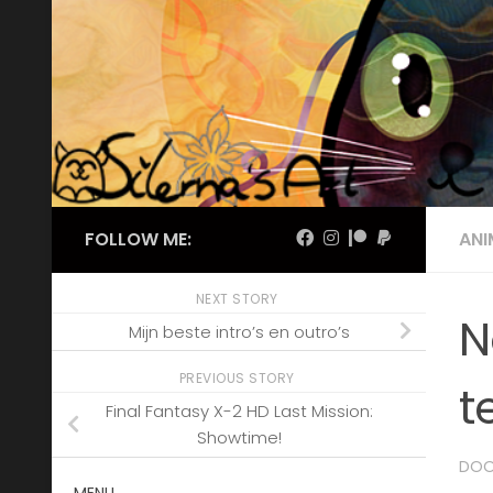
Skip to content
FOLLOW ME:
ANI
NEXT STORY
N
Mijn beste intro’s en outro’s
PREVIOUS STORY
t
Final Fantasy X-2 HD Last Mission:
Showtime!
DO