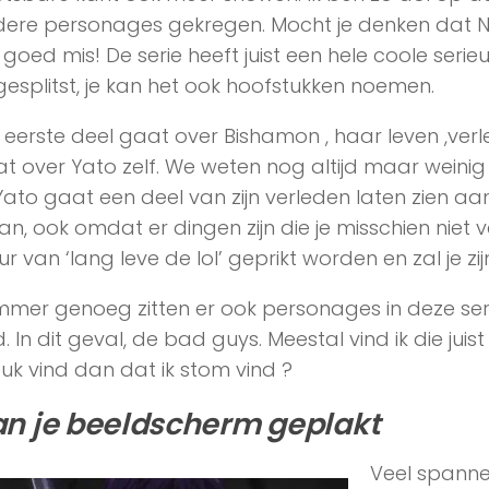
ere personages gekregen. Mocht je denken dat No
 goed mis! De serie heeft juist een hele coole serieuz
esplitst, je kan het ook hoofstukken noemen.
 eerste deel gaat over Bishamon , haar leven ,ver
t over Yato zelf. We weten nog altijd maar wein
 Yato gaat een deel van zijn verleden laten zien aan 
an, ook omdat er dingen zijn die je misschien niet 
r van ‘lang leve de lol’ geprikt worden en zal je z
mer genoeg zitten er ook personages in deze seri
d. In dit geval, de bad guys. Meestal vind ik die jui
leuk vind dan dat ik stom vind ?
n je beeldscherm geplakt
Veel spanne