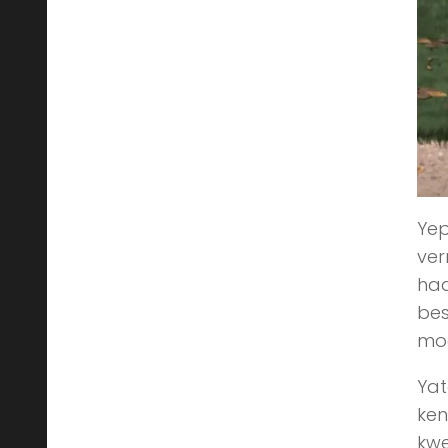
Yep
ver
haa
bes
moe
Yat
ken
kwe