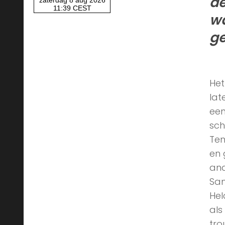
de
wa
ge
Het
lat
een
sch
Ten
en 
an
Sam
Hel
als
tro