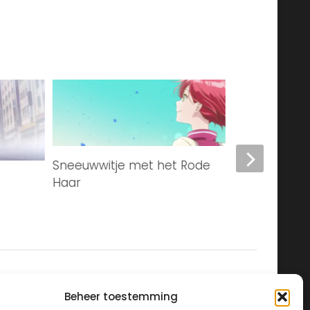
Sneeuwwitje met het Rode
The Queen’s 
Haar
happy of ge
ending?
Beheer toestemming