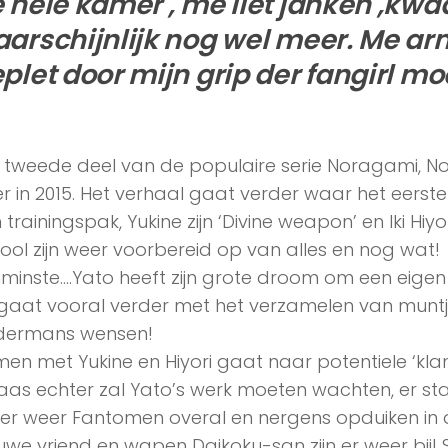
 hele kamer , me liet janken ,kwa
arschijnlijk nog wel meer. Me arm
plet door mijn grip der fangirl mo
 tweede deel van de populaire serie Noragami, N
er in 2015. Het verhaal gaat verder waar het eerste
 trainingspak, Yukine zijn ‘Divine weapon’ en Iki Hiy
ool zijn weer voorbereid op van alles en nog wat!
minste….Yato heeft zijn grote droom om een eige
gaat vooral verder met het verzamelen van muntjes 
dermans wensen!
en met Yukine en Hiyori gaat naar potentiele ‘klan
aas echter zal Yato’s werk moeten wachten, er sta
 er weer Fantomen overal en nergens opduiken in 
uwe vriend en wapen Daikoku-san zijn er weer bij! S