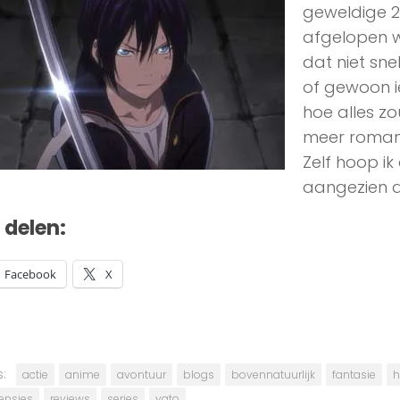
geweldige 2
afgelopen wa
dat niet sne
of gewoon i
hoe alles z
meer romant
Zelf hoop ik
aangezien d
t delen:
Facebook
X
:
actie
anime
avontuur
blogs
bovennatuurlijk
fantasie
h
ensies
reviews
series
yato