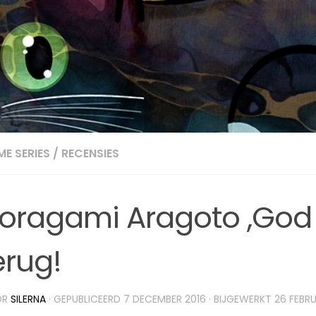
ME SERIES
/
RECENSIES
oragami Aragoto ,God i
erug!
OR
SILERNA
· GEPUBLICEERD
7 DECEMBER 2016
· BIJGEWERKT
26 FEBRU