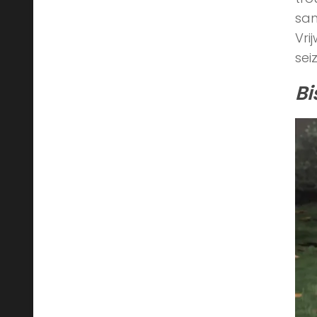
sam
Vri
sei
Bi