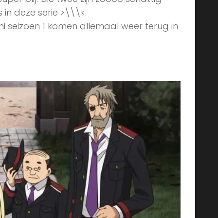
in deze serie >\\\<.
i seizoen 1 komen allemaal weer terug in