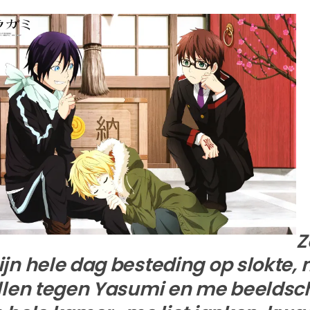
Z
jn hele dag besteding op slokte, 
llen tegen Yasumi en me beeldsch