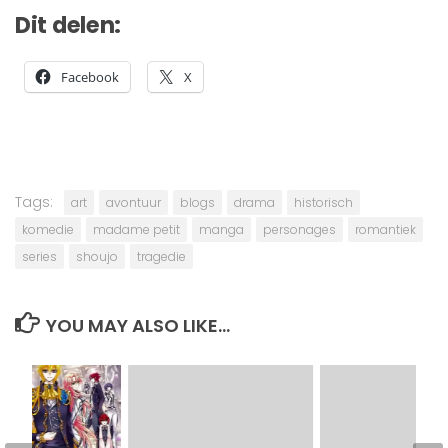
Dit delen:
Facebook
X
Tags:
art
avontuur
blogs
drama
historisch
komedie
madame petit
manga
personages
romantiek
series
shoujo
tragedie
YOU MAY ALSO LIKE...