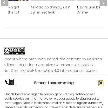
ntasy Knight
Mikado no Shihou, klein
Devil’s Line krijgt 
e mythe tot
zijn is niet leuk!
Anime
Except where otherwise noted, the content by
©Silerna
is licensed under a
Creative Commons Attribution-
NonCommercial-ShareAlike 4.0 International
License.
Beheer toestemming
View on Instagram
Om de beste ervaringen te bieden, gebruiken wij technologieën
zoals cookies om informatie over je apparaat op te slaan en/of te
raadplegen. Door in te stemmen met deze technologieën kunnen wij
gegevens zoals surfgedrag of unieke ID's op deze site verwerken. Als