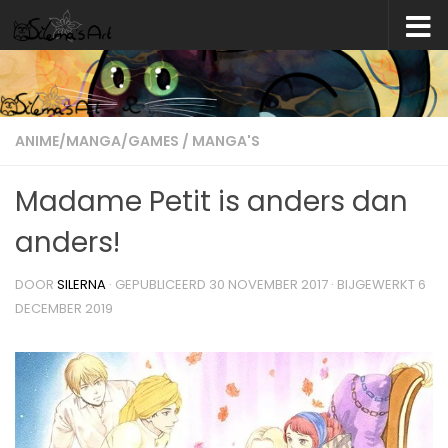
Skip to content
ANIME/MANGA/GAMES
/
MANGA'S
Madame Petit is anders dan
anders!
DOOR
SILERNA
· GEPUBLICEERD
30 NOVEMBER 2017
· BIJGEWERKT
6
DECEMBER 2019