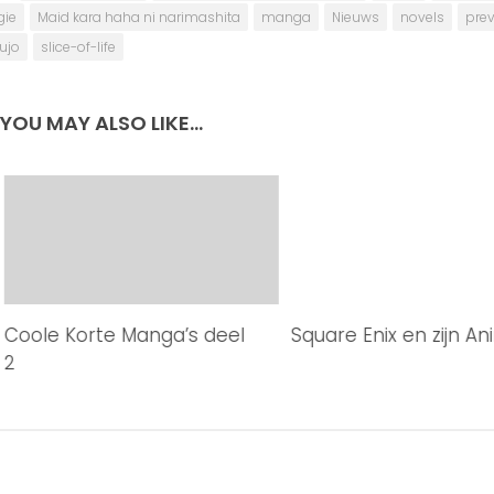
ie
Maid kara haha ni narimashita
manga
Nieuws
novels
pre
ujo
slice-of-life
YOU MAY ALSO LIKE...
Coole Korte Manga’s deel
Square Enix en zijn A
2