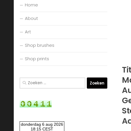
Home
About
Art
Shop brushes
Shop prints
Ti
M
Zoeken
naar:
Au
Ge
St
Aa