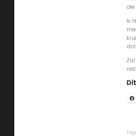
die
Is 
mee
kru
dol
Zal
rel
Di
Tags