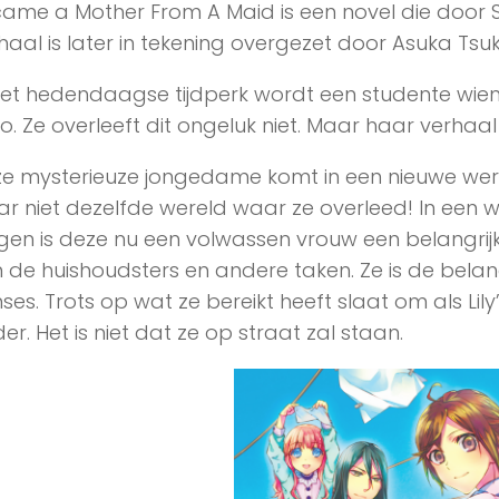
ame a Mother From A Maid is een novel die door Se
haal is later in tekening overgezet door Asuka Tsu
het hedendaagse tijdperk wordt een studente wi
o. Ze overleeft dit ongeluk niet. Maar haar verhaal e
e mysterieuze jongedame komt in een nieuwe werel
r niet dezelfde wereld waar ze overleed! In een
gen is deze nu een volwassen vrouw een belangrijk
 de huishoudsters en andere taken. Ze is de belan
nses. Trots op wat ze bereikt heeft slaat om als 
er. Het is niet dat ze op straat zal staan.