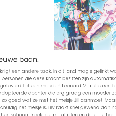
euwe baan..
y krijgt een andere taak. In dit land magie gelinkt 
e personen die deze kracht bezitten zijn automatisc
etoverd tot een moeder! Leonard Mariel is een tove
dopteerde dochter die erg graag een moeder zou w
t zo goed wat ze met het meisje Jill aanmoet. Maar
chuldig het meisje is. Lily raakt snel gewend aan
 huis schoon , kookt de maaltijden en doet de bo