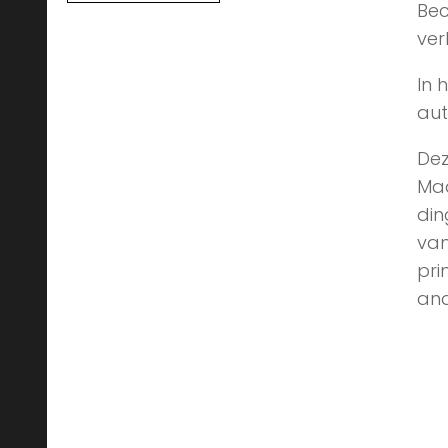
Bec
ver
In 
aut
Dez
Maa
din
van
pri
and