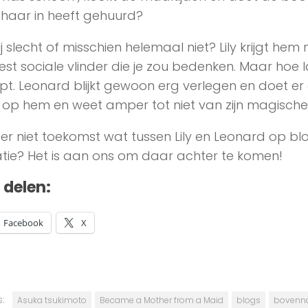
 haar in heeft gehuurd?
hij slecht of misschien helemaal niet? Lily krijgt hem ni
st sociale vlinder die je zou bedenken. Maar hoe lang
ipt. Leonard blijkt gewoon erg verlegen en doet er al
 op hem en weet amper tot niet van zijn magische
 er niet toekomst wat tussen Lily en Leonard op bloei
atie? Het is aan ons om daar achter te komen!
t delen:
Facebook
X
:
Asuka tsukimoto
Became a Mother from a Maid
blogs
bovenna