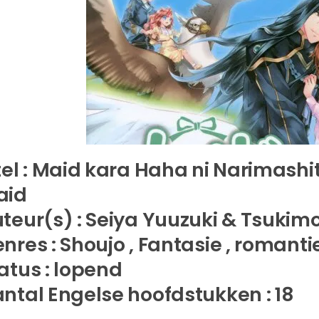
tel : Maid kara Haha ni Narimash
aid
teur(s) : Seiya Yuuzuki & Tsukim
nres : Shoujo , Fantasie , romant
atus : lopend
ntal Engelse hoofdstukken : 18