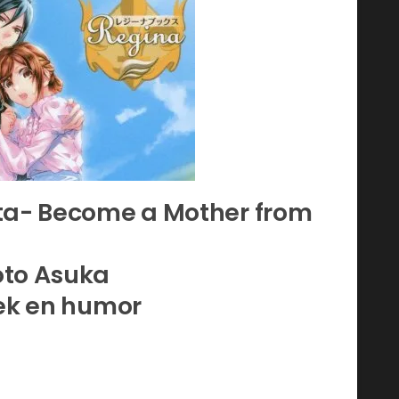
ita- Become a Mother from
oto Asuka
iek en humor