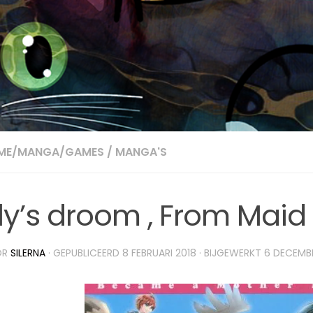
IME/MANGA/GAMES
/
MANGA'S
ily’s droom , From Maid
OR
SILERNA
· GEPUBLICEERD
8 FEBRUARI 2018
· BIJGEWERKT
6 DECEMB