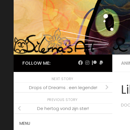
Skip to content
FOLLOW ME:
AN
NEXT STORY
L
Drops of Dreams : een legende!
PREVIOUS STORY
DO
De hertog vond zijn ster!
MENU