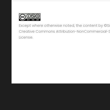
Except where otherwise noted, the content by
©Si
Creative Commons Attribution-NonCommercial-Sha
License.
©2008 - 2026. All Rights Reserved. Protected by 