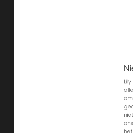
Ni
Lil
all
omg
gea
nie
ons
het