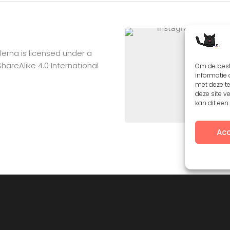
lerna
is licensed under a
reAlike 4.0 International
Om de best
informatie 
met deze t
deze site v
kan dit ee
Acc
Contact
F.A.Q.
Privacy Policy
Creative Common license 3.0