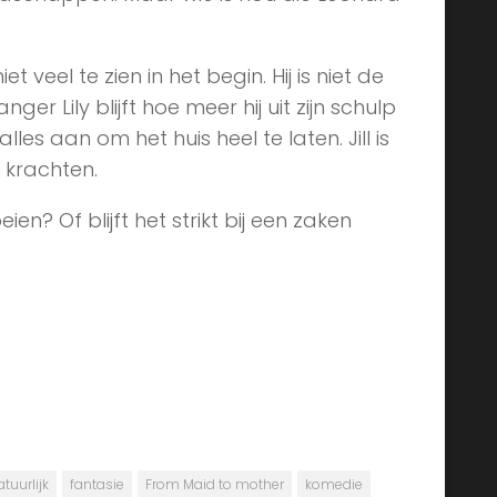
et veel te zien in het begin. Hij is niet de
er Lily blijft hoe meer hij uit zijn schulp
les aan om het huis heel te laten. Jill is
 krachten.
en? Of blijft het strikt bij een zaken
tuurlijk
fantasie
From Maid to mother
komedie