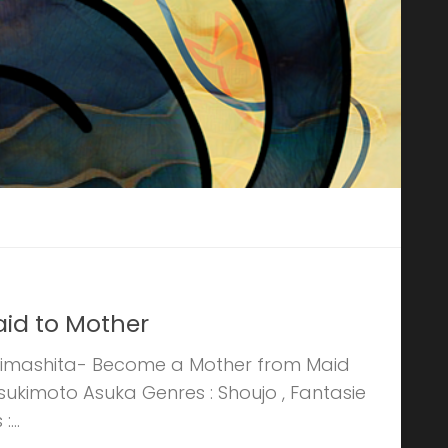
aid to Mother
Narimashita- Become a Mother from Maid
Tsukimoto Asuka Genres : Shoujo , Fantasie
...