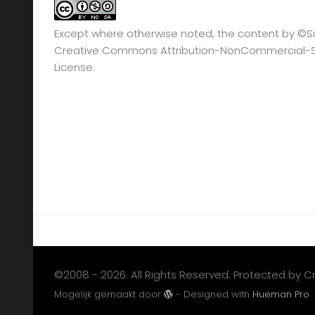
Except where otherwise noted, the content by
©Si
Creative Commons Attribution-NonCommercial-Sha
License.
©2008 - 2026. All Rights Reserved. Protected by 
Mogelijk gemaakt door
- Designed with
Hueman Pro