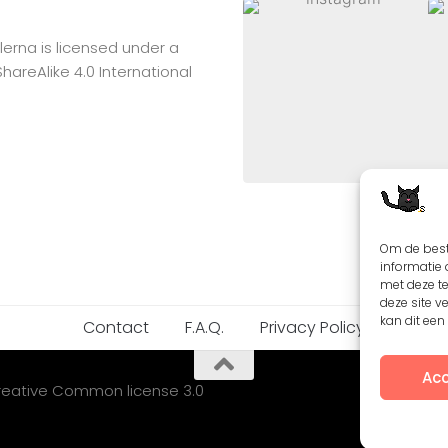
lerna
is licensed under a
reAlike 4.0 International
Om de best
informatie 
met deze t
deze site v
kan dit ee
Contact
F.A.Q.
Privacy Policy
Acc
Creative Common license 3.0