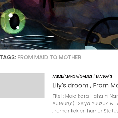
TAGS:
FROM MAID TO MOTHER
ANIME/MANGA/GAMES
/
MANGA'S
Lily’s droom , From M
Titel : Maid kara Haha ni 
Auteur(s) : Seiya Yuuzuki & 
, romantiek en humor Status :