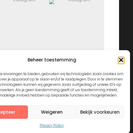
Beheer toestemming
View on Instagram
e ervaringen te bieden, gebruiken wij technologieën zoals cookies om
over je apparaat op te slaan en/of te raadplegen. Door in te stemmen
echnologieën kunnen wij gegevens zoals surfgedrag of unieke ID's op
erwerken. Als je geen toestemming geeft of uw toestemming intrekt,
n nadelige invloed hebben op bepaalde functies en mogelijkheden.
epteer
Weigeren
Bekijk voorkeuren
Privacy Policy