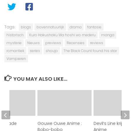
Tags:
blogs
bovennatuurlijk
drama
fantasie
historisch
Kuro Hakushaku Wa hoshi wo mederu
manga
mysterie
Nieuws
previews
Recensies
reviews
romantiek
series
shoujo
The Black Count found his star
Vampieren
YOU MAY ALSO LIKE...
fan made
Gouwe Ouwe Anime :
Devil’s Line krijgt 
el 2
Bobo-bobo
Anime