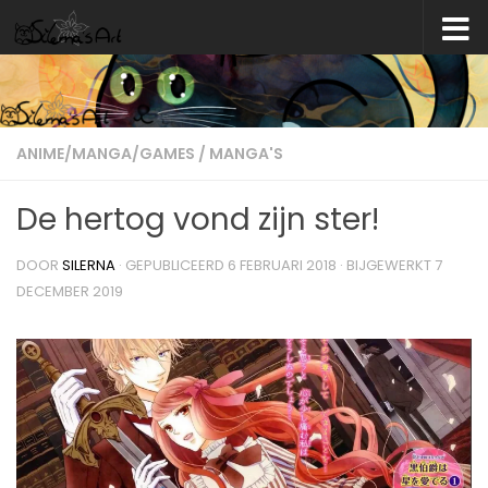
Skip to content
ANIME/MANGA/GAMES
/
MANGA'S
De hertog vond zijn ster!
DOOR
SILERNA
· GEPUBLICEERD
6 FEBRUARI 2018
· BIJGEWERKT
7
DECEMBER 2019