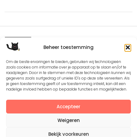
Beheer toestemming
Except where otherwise noted, the content by
©Silerna
is licensed under a
Creative Commons Attribution-
Om de beste ervaringen te bieden, gebruiken wij technologieën
NonCommercial-ShareAlike 4.0 International
License.
zoals cookies om informatie over je apparaat op te slaan en/of te
raadplegen. Door in te stemmen met deze technologieën kunnen wij
gegevens zoals surfgedrag of unieke ID's op deze site verwerken. Als
je geen toestemming geeft of uw toestemming intrekt, kan dit een
nadelige invloed hebben op bepaalde functies en mogelijkheden.
View on Instagram
Accepteer
Weigeren
Bekijk voorkeuren