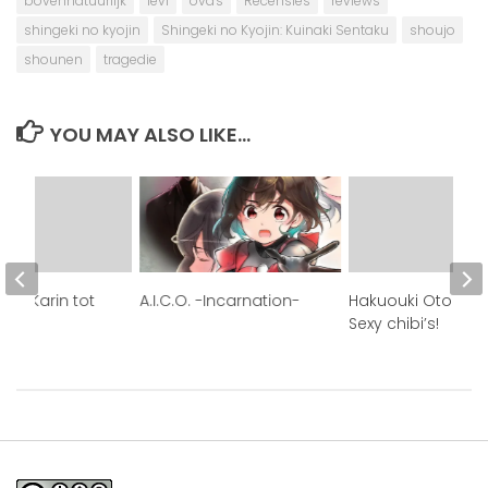
bovennatuurlijk
levi
ova's
Recensies
reviews
shingeki no kyojin
Shingeki no Kyojin: Kuinaki Sentaku
shoujo
shounen
tragedie
YOU MAY ALSO LIKE...
a Karin tot
A.I.C.O. -Incarnation-
Hakuouki Otogiso
!
Sexy chibi’s!