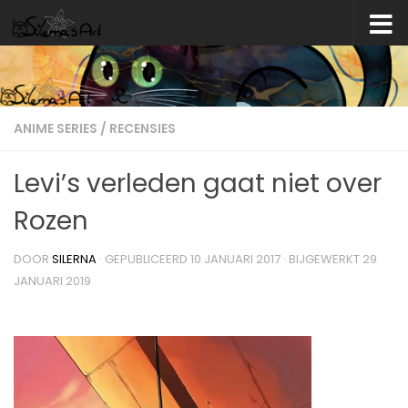
Skip to content
ANIME SERIES
/
RECENSIES
Levi’s verleden gaat niet over
Rozen
DOOR
SILERNA
· GEPUBLICEERD
10 JANUARI 2017
· BIJGEWERKT
29
JANUARI 2019