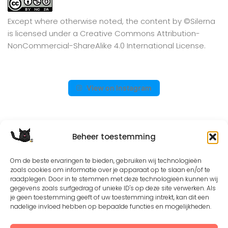
Except where otherwise noted, the content by
©Silerna
is licensed under a
Creative Commons Attribution-
NonCommercial-ShareAlike 4.0 International
License.
View on Instagram
Beheer toestemming
Om de beste ervaringen te bieden, gebruiken wij technologieën
zoals cookies om informatie over je apparaat op te slaan en/of te
raadplegen. Door in te stemmen met deze technologieën kunnen wij
gegevens zoals surfgedrag of unieke ID's op deze site verwerken. Als
©2008 - 2026. All Rights Reserved. Protected by
je geen toestemming geeft of uw toestemming intrekt, kan dit een
nadelige invloed hebben op bepaalde functies en mogelijkheden.
Creative Common license 3.0
Mogelijk gemaakt door
- Designed with
Hueman Pro